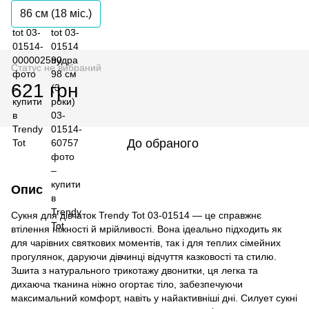
86 см (18 мiс.)
Статус не вибраний
621 грн
До обраного
Опис
Сукня для дівчаток Trendy Tot 03-01514 — це справжнє
втілення ніжності й мрійливості. Вона ідеально підходить як
для чарівних святкових моментів, так і для теплих сімейних
прогулянок, даруючи дівчинці відчуття казковості та стилю.
Зшита з натурального трикотажу двонитки, ця легка та
дихаюча тканина ніжно огортає тіло, забезпечуючи
максимальний комфорт, навіть у найактивніші дні. Силует сукні