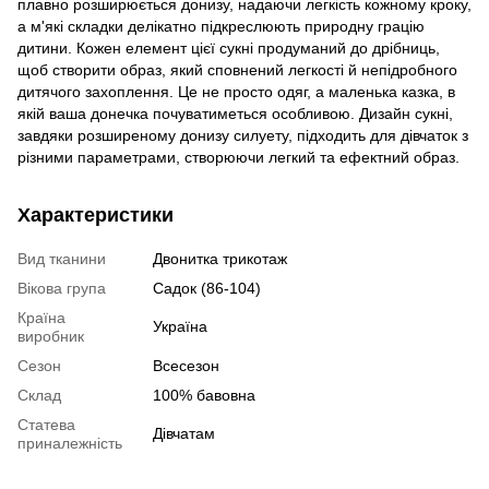
плавно розширюється донизу, надаючи легкість кожному кроку,
а м'які складки делікатно підкреслюють природну грацію
дитини. Кожен елемент цієї сукні продуманий до дрібниць,
щоб створити образ, який сповнений легкості й непідробного
дитячого захоплення. Це не просто одяг, а маленька казка, в
якій ваша донечка почуватиметься особливою. Дизайн сукні,
завдяки розширеному донизу силуету, підходить для дівчаток з
різними параметрами, створюючи легкий та ефектний образ.
Характеристики
Вид тканини
Двонитка трикотаж
Вікова група
Садок (86-104)
Країна
Україна
виробник
Сезон
Всесезон
Склад
100% бавовна
Статева
Дівчатам
приналежність