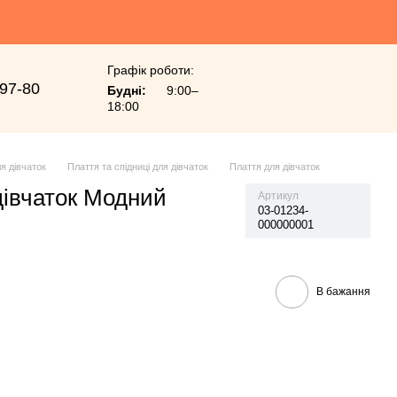
Графік роботи:
-97-80
Будні:
9:00–
18:00
я дівчаток
Плаття та спідниці для дівчаток
Плаття для дівчаток
дівчаток Модний
Артикул
03-01234-
000000001
В бажання