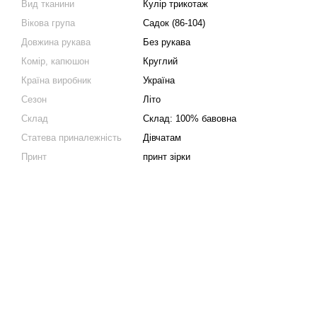
Вид тканини
Кулір трикотаж
Вікова група
Садок (86-104)
Довжина рукава
Без рукава
Комір, капюшон
Круглий
Країна виробник
Україна
Сезон
Літо
Склад
Склад: 100% бавовна
Статева приналежність
Дівчатам
Принт
принт зірки