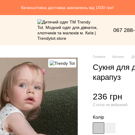
Безкоштовна доставка замовлень від 1500 грн!
067 288
Головна
Каталог
Дл
Сукня для 
карапуз
236 грн
Статус не вибраний
Колір