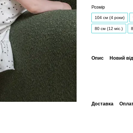
Розмір
104 см (4 роки)
80 см (12 мiс.)
8
Опис
Новий від
Доставка
Опла