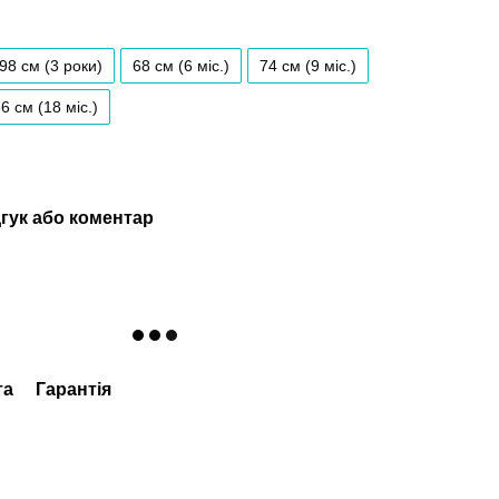
98 см (3 роки)
68 см (6 мiс.)
74 см (9 мiс.)
6 см (18 мiс.)
гук або коментар
та
Гарантія