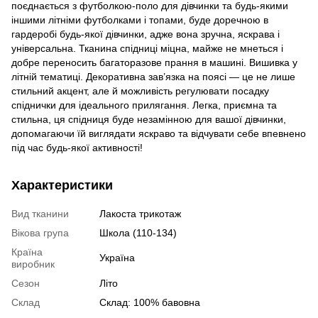
поєднається з футболкою-поло для дівчинки та будь-якими
іншими літніми футболками і топами, буде доречною в
гардеробі будь-якої дівчинки, адже вона зручна, яскрава і
універсальна. Тканина спідниці міцна, майже не мнеться і
добре переносить багаторазове прання в машині. Вишивка у
літній тематиці. Декоративна зав’язка на поясі — це не лише
стильний акцент, але й можливість регулювати посадку
спіднички для ідеального прилягання. Легка, приємна та
стильна, ця спідниця буде незамінною для вашої дівчинки,
допомагаючи їй виглядати яскраво та відчувати себе впевнено
під час будь-якої активності!
Характеристики
Вид тканини
Лакоста трикотаж
Вікова група
Школа (110-134)
Країна
Україна
виробник
Сезон
Літо
Склад
Склад: 100% бавовна