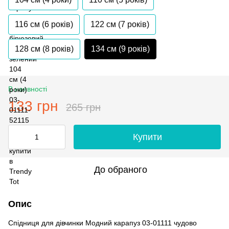
116 см (6 років)
122 см (7 років)
128 см (8 років)
134 см (9 років)
В наявності
133 грн
265 грн
Купити
До обраного
Опис
Спідниця для дівчинки Модний карапуз 03-01111 чудово