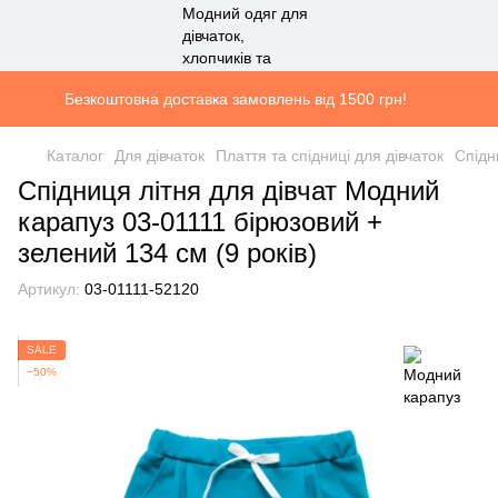
Безкоштовна доставка замовлень від 1500 грн!
Каталог
Для дівчаток
Плаття та спідниці для дівчаток
Спідн
Спідниця літня для дівчат Модний
карапуз 03-01111 бірюзовий +
зелений 134 см (9 років)
Артикул:
03-01111-52120
SALE
−50%