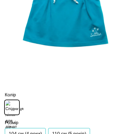
Колір
Розмір
104 см (4 роки)
110 см (5 років)