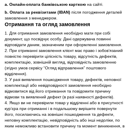
a. Онлайн-оплата банківською карткою
на сайті.
b. Оплата за реквізитами (IBAN)
після погодження деталей
замовлення з менеджером.
Отримання та огляд замовлення
1. Для отримання замовлення необхідно мати при собі
документ, що посвідчує особу. Дані одержувача повинні
відповідати даним, зазначеним при оформленні замовлення.
2. При отриманні замовлення клієнт має право і зобов’язаний
повністю перевірити цілісність товару, відсутність дефектів,
комплектацію, зовнішній вигляд, відповідність замовленню
(згідно умов сервісу “Огляд відправлення” поштового
відділення).
3. У разі виявлення пошкодження товару, дефектів, неповної
комплектації або невідповідності замовлення необхідно
відмовитися від його отримання та повідомити причину
відмови та виявлений дефект (в разі наявності дефектів).
4. Якщо ви не перевірили товар у відділенні або в присутності
кур’єра при отриманні і в подальшому вирішите повернути
його, посилаючись на зовнішні пошкодження та дефекти,
неповну комплектацію, невідповідність або інші недоліки, по
яким неможливо встановити причину та момент виникнення, в