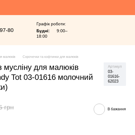
Графік роботи:
-97-80
Будні:
9:00–
18:00
я малюків
Сорочечки та кофтинки для малюків
з мусліну для малюків
Артикул
03-
ndy Tot 03-01616 молочний
01616-
62023
ки)
5 грн
В бажання