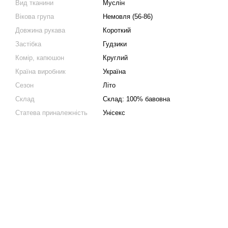
Вид тканини
Муслін
Вікова група
Немовля (56-86)
Довжина рукава
Короткий
Застібка
Гудзики
Комір, капюшон
Круглий
Країна виробник
Україна
Сезон
Літо
Склад
Склад: 100% бавовна
Статева приналежність
Унісекс