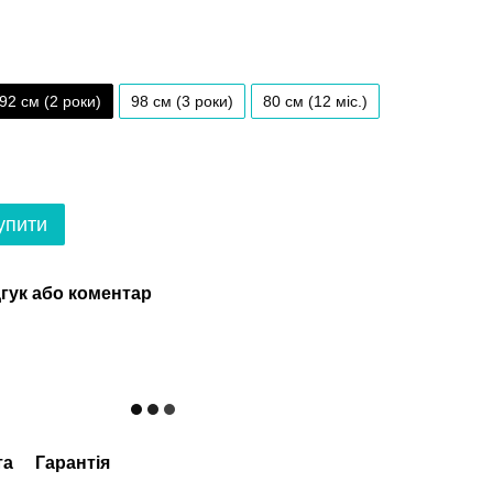
92 см (2 роки)
98 см (3 роки)
80 см (12 мiс.)
упити
гук або коментар
та
Гарантія