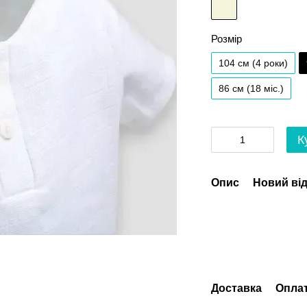
Розмір
104 см (4 роки)
86 см (18 мiс.)
К
Опис
Новий від
Доставка
Опла