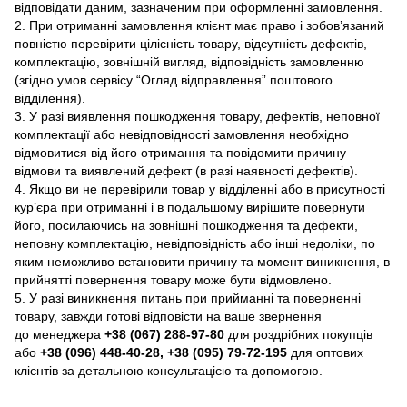
відповідати даним, зазначеним при оформленні замовлення.
2. При отриманні замовлення клієнт має право і зобов’язаний
повністю перевірити цілісність товару, відсутність дефектів,
комплектацію, зовнішній вигляд, відповідність замовленню
(згідно умов сервісу “Огляд відправлення” поштового
відділення).
3. У разі виявлення пошкодження товару, дефектів, неповної
комплектації або невідповідності замовлення необхідно
відмовитися від його отримання та повідомити причину
відмови та виявлений дефект (в разі наявності дефектів).
4. Якщо ви не перевірили товар у відділенні або в присутності
кур’єра при отриманні і в подальшому вирішите повернути
його, посилаючись на зовнішні пошкодження та дефекти,
неповну комплектацію, невідповідність або інші недоліки, по
яким неможливо встановити причину та момент виникнення, в
прийнятті повернення товару може бути відмовлено.
5. У разі виникнення питань при прийманні та поверненні
товару, завжди готові відповісти на ваше звернення
до менеджера
+38 (067) 288-97-80
для роздрібних покупців
або
+38 (096) 448-40-28, +38 (095) 79-72-195
для оптових
клієнтів за детальною консультацією та допомогою.