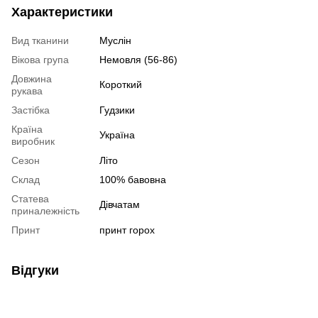
Характеристики
Вид тканини
Муслін
Вікова група
Немовля (56-86)
Довжина
Короткий
рукава
Застібка
Гудзики
Країна
Україна
виробник
Сезон
Літо
Склад
100% бавовна
Статева
Дівчатам
приналежність
Принт
принт горох
Відгуки