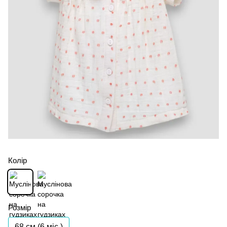
Колір
Розмір
68 см (6 мiс.)