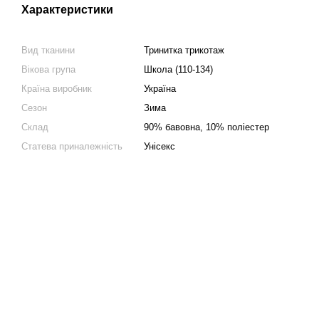
Характеристики
Вид тканини
Тринитка трикотаж
Вікова група
Школа (110-134)
Країна виробник
Україна
Сезон
Зима
Склад
90% бавовна, 10% поліестер
Статева приналежність
Унісекс