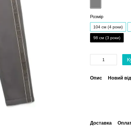
Розмір
104 см (4 роки)
98 см (3 роки)
К
Опис
Новий від
Доставка
Опла