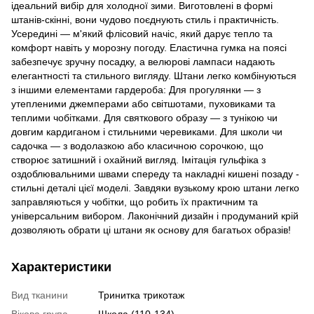
ідеальний вибір для холодної зими. Виготовлені в формі
штанів-скінні, вони чудово поєднують стиль і практичність.
Усередині — м'який флісовий начіс, який дарує тепло та
комфорт навіть у морозну погоду. Еластична гумка на поясі
забезпечує зручну посадку, а велюрові лампаси надають
елегантності та стильного вигляду. Штани легко комбінуються
з іншими елементами гардероба: Для прогулянки — з
утепленими джемперами або світшотами, пуховиками та
теплими чобітками. Для святкового образу — з тунікою чи
довгим кардиганом і стильними черевиками. Для школи чи
садочка — з водолазкою або класичною сорочкою, що
створює затишний і охайний вигляд. Імітація гульфіка з
оздоблювальними швами спереду та накладні кишені позаду -
стильні деталі цієї моделі. Завдяки вузькому крою штани легко
заправляються у чобітки, що робить їх практичним та
універсальним вибором. Лаконічний дизайн і продуманий крій
дозволяють обрати ці штани як основу для багатьох образів!
Характеристики
Вид тканини
Тринитка трикотаж