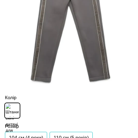
Колір
Розмір
104 см (4 роки)
110 см (5 років)