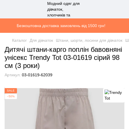
Безкоштовна доставка замовлень від 1500 грн!
Каталог
Для дівчаток
Штани, шорти, лосини для дівчаток
Ш
Дитячі штани-карго поплін бавовняні
унісекс Trendy Tot 03-01619 сірий 98
см (3 роки)
Артикул:
03-01619-62039
SALE
−50%