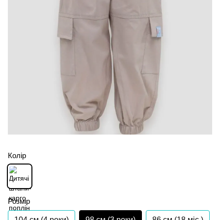
Колір
Розмір
104 см (4 роки)
98 см (3 роки)
86 см (18 мiс.)