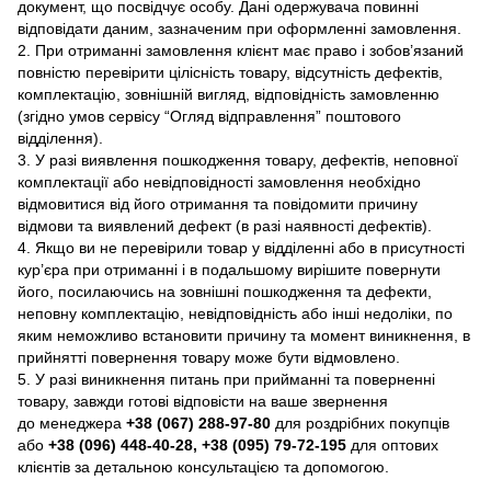
документ, що посвідчує особу. Дані одержувача повинні
відповідати даним, зазначеним при оформленні замовлення.
2. При отриманні замовлення клієнт має право і зобов’язаний
повністю перевірити цілісність товару, відсутність дефектів,
комплектацію, зовнішній вигляд, відповідність замовленню
(згідно умов сервісу “Огляд відправлення” поштового
відділення).
3. У разі виявлення пошкодження товару, дефектів, неповної
комплектації або невідповідності замовлення необхідно
відмовитися від його отримання та повідомити причину
відмови та виявлений дефект (в разі наявності дефектів).
4. Якщо ви не перевірили товар у відділенні або в присутності
кур’єра при отриманні і в подальшому вирішите повернути
його, посилаючись на зовнішні пошкодження та дефекти,
неповну комплектацію, невідповідність або інші недоліки, по
яким неможливо встановити причину та момент виникнення, в
прийнятті повернення товару може бути відмовлено.
5. У разі виникнення питань при прийманні та поверненні
товару, завжди готові відповісти на ваше звернення
до менеджера
+38 (067) 288-97-80
для роздрібних покупців
або
+38 (096) 448-40-28, +38 (095) 79-72-195
для оптових
клієнтів за детальною консультацією та допомогою.