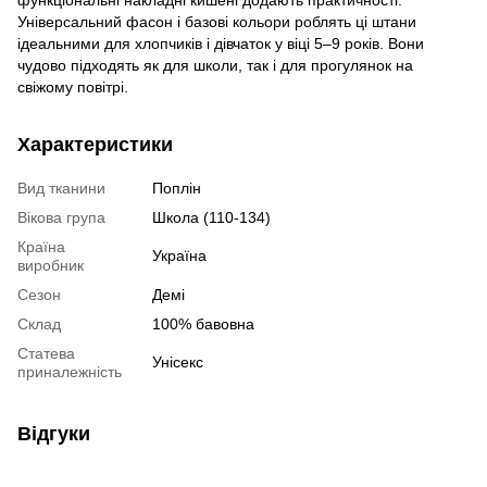
функціональні накладні кишені додають практичності.
Універсальний фасон і базові кольори роблять ці штани
ідеальними для хлопчиків і дівчаток у віці 5–9 років. Вони
чудово підходять як для школи, так і для прогулянок на
свіжому повітрі.
Характеристики
Вид тканини
Поплін
Вікова група
Школа (110-134)
Країна
Україна
виробник
Сезон
Демі
Склад
100% бавовна
Статева
Унісекс
приналежність
Відгуки