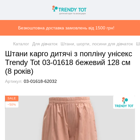
Безкоштовна доставка замовлень від 1500 грн!
Каталог
Для дівчаток
Штани, шорти, лосини для дівчаток
Ш
Штани карго дитячі з попліну унісекс
Trendy Tot 03-01618 бежевий 128 см
(8 років)
Артикул:
03-01618-62032
SALE
−50%