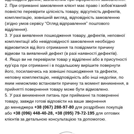
2. При отриманні замовлення клієнт має право і зобов’язаний
повністю перевірити цілісність товару, відсутність дефектів,
комплектацію, зовнішній вигляд, відповідність замовленню
(згідно умов сервісу “Огляд відправлення” поштового
відділення).
3. У разі виявлення пошкодження товару, дефектів, неповної
комплектації або невідповідності замовлення необхідно
відмовитися від його отримання та повідомити причину
відмови та виявлений дефект (в разі наявності дефектів).
4. Якщо ви не перевірили товар у відділенні або в присутності
кур’єра при отриманні і в подальшому вирішите повернути
його, посилаючись на зовнішні пошкодження та дефекти,
неповну комплектацію, невідповідність або інші недоліки, по
яким неможливо встановити причину та момент виникнення, в
прийнятті повернення товару може бути відмовлено.
5. У разі виникнення питань при прийманні та поверненні
товару, завжди готові відповісти на ваше звернення
до менеджера
+38 (067) 288-97-80
для роздрібних покупців
або
+38 (096) 448-40-28, +38 (095) 79-72-195
для оптових
клієнтів за детальною консультацією та допомогою.