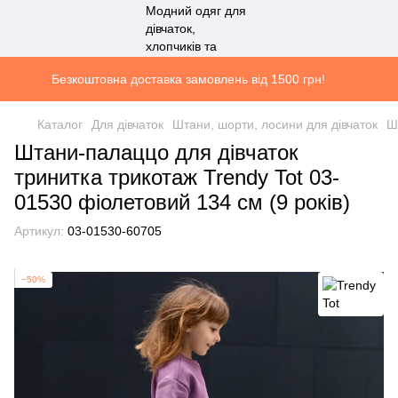
Безкоштовна доставка замовлень від 1500 грн!
Каталог
Для дівчаток
Штани, шорти, лосини для дівчаток
Ш
Штани-палаццо для дівчаток
тринитка трикотаж Trendy Tot 03-
01530 фіолетовий 134 см (9 років)
Артикул:
03-01530-60705
−50%