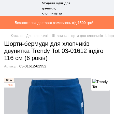
Безкоштовна доставка замовлень від 1500 грн!
Каталог
Для хлопчиків
Штани та шорти для хлопчиків
Шорт
Шорти-бермуди для хлопчиків
двунитка Trendy Tot 03-01612 індіго
116 см (6 років)
Артикул:
03-01612-61952
NEW
−50%