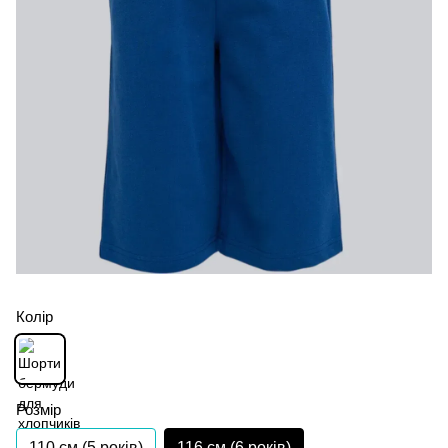
Колір
Розмір
110 см (5 років)
116 см (6 років)