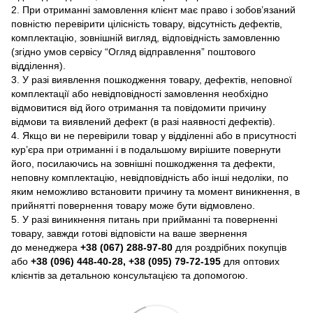
2. При отриманні замовлення клієнт має право і зобов’язаний
повністю перевірити цілісність товару, відсутність дефектів,
комплектацію, зовнішній вигляд, відповідність замовленню
(згідно умов сервісу “Огляд відправлення” поштового
відділення).
3. У разі виявлення пошкодження товару, дефектів, неповної
комплектації або невідповідності замовлення необхідно
відмовитися від його отримання та повідомити причину
відмови та виявлений дефект (в разі наявності дефектів).
4. Якщо ви не перевірили товар у відділенні або в присутності
кур’єра при отриманні і в подальшому вирішите повернути
його, посилаючись на зовнішні пошкодження та дефекти,
неповну комплектацію, невідповідність або інші недоліки, по
яким неможливо встановити причину та момент виникнення, в
прийнятті повернення товару може бути відмовлено.
5. У разі виникнення питань при прийманні та поверненні
товару, завжди готові відповісти на ваше звернення
до менеджера
+38 (067) 288-97-80
для роздрібних покупців
або
+38 (096) 448-40-28, +38 (095) 79-72-195
для оптових
клієнтів за детальною консультацією та допомогою.