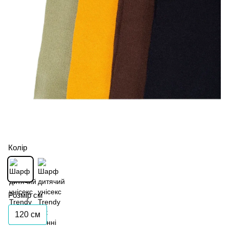
Колір
Розмір см
120 см