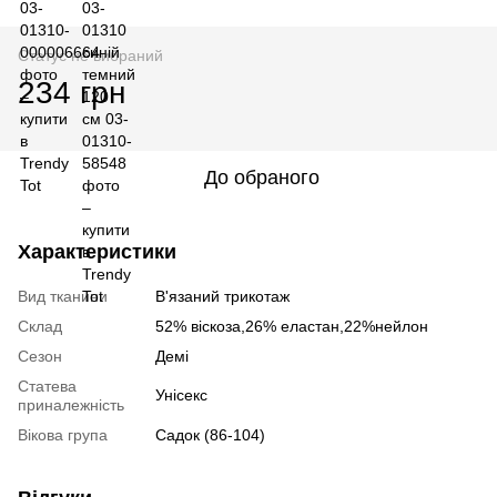
Статус не вибраний
234 грн
До обраного
Характеристики
Вид тканини
В'язаний трикотаж
Склад
52% вiскоза,26% еластан,22%нейлон
Сезон
Демі
Статева
Унісекс
приналежність
Вікова група
Садок (86-104)