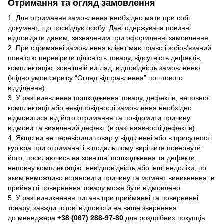
Отримання та огляд замовлення
1. Для отримання замовлення необхідно мати при собі
документ, що посвідчує особу. Дані одержувача повинні
відповідати даним, зазначеним при оформленні замовлення.
2. При отриманні замовлення клієнт має право і зобов’язаний
повністю перевірити цілісність товару, відсутність дефектів,
комплектацію, зовнішній вигляд, відповідність замовленню
(згідно умов сервісу “Огляд відправлення” поштового
відділення).
3. У разі виявлення пошкодження товару, дефектів, неповної
комплектації або невідповідності замовлення необхідно
відмовитися від його отримання та повідомити причину
відмови та виявлений дефект (в разі наявності дефектів).
4. Якщо ви не перевірили товар у відділенні або в присутності
кур’єра при отриманні і в подальшому вирішите повернути
його, посилаючись на зовнішні пошкодження та дефекти,
неповну комплектацію, невідповідність або інші недоліки, по
яким неможливо встановити причину та момент виникнення, в
прийнятті повернення товару може бути відмовлено.
5. У разі виникнення питань при прийманні та поверненні
товару, завжди готові відповісти на ваше звернення
до менеджера
+38 (067) 288-97-80
для роздрібних покупців