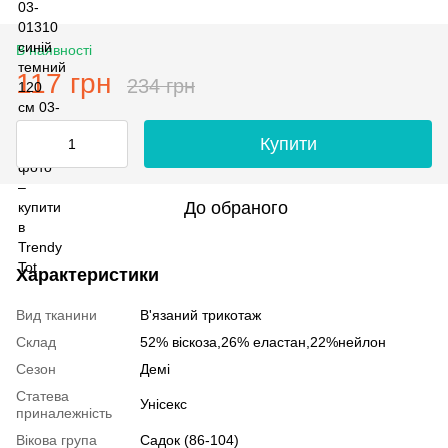
В наявності
117 грн
234 грн
Купити
До обраного
Характеристики
Вид тканини
В'язаний трикотаж
Склад
52% вiскоза,26% еластан,22%нейлон
Сезон
Демі
Статева
Унісекс
приналежність
Вікова група
Садок (86-104)