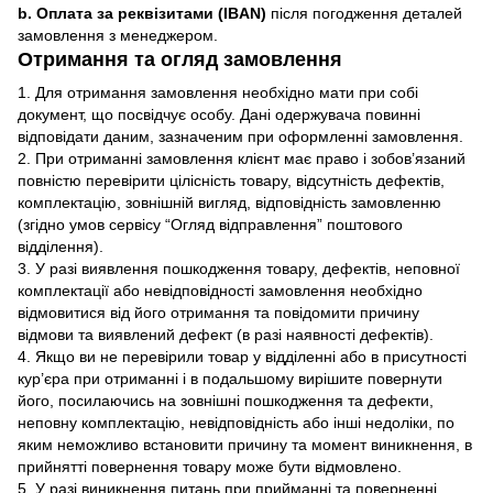
b. Оплата за реквізитами (IBAN)
після погодження деталей
замовлення з менеджером.
Отримання та огляд замовлення
1. Для отримання замовлення необхідно мати при собі
документ, що посвідчує особу. Дані одержувача повинні
відповідати даним, зазначеним при оформленні замовлення.
2. При отриманні замовлення клієнт має право і зобов’язаний
повністю перевірити цілісність товару, відсутність дефектів,
комплектацію, зовнішній вигляд, відповідність замовленню
(згідно умов сервісу “Огляд відправлення” поштового
відділення).
3. У разі виявлення пошкодження товару, дефектів, неповної
комплектації або невідповідності замовлення необхідно
відмовитися від його отримання та повідомити причину
відмови та виявлений дефект (в разі наявності дефектів).
4. Якщо ви не перевірили товар у відділенні або в присутності
кур’єра при отриманні і в подальшому вирішите повернути
його, посилаючись на зовнішні пошкодження та дефекти,
неповну комплектацію, невідповідність або інші недоліки, по
яким неможливо встановити причину та момент виникнення, в
прийнятті повернення товару може бути відмовлено.
5. У разі виникнення питань при прийманні та поверненні