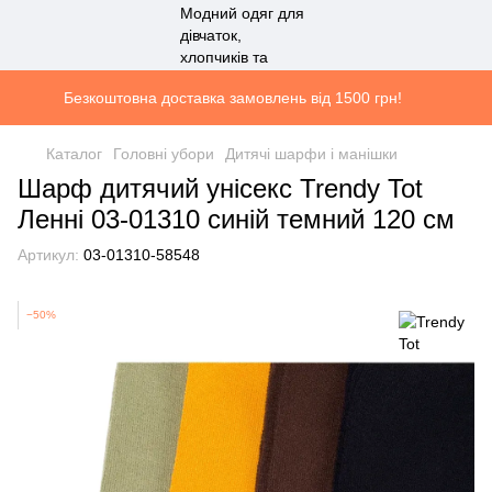
Безкоштовна доставка замовлень від 1500 грн!
Каталог
Головні убори
Дитячі шарфи і манішки
Шарф дитячий унісекс Trendy Tot
Ленні 03-01310 синій темний 120 см
Артикул:
03-01310-58548
−50%