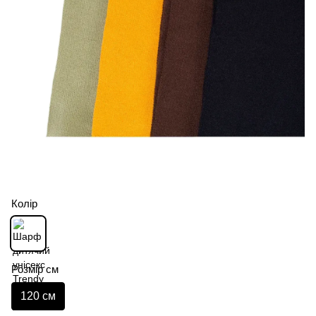
Колір
Розмір см
120 см