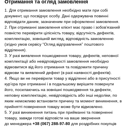
Отримання та огляд замовлення
1. Для отримання замовлення необхідно мати при собі
документ, що посвідчує особу. Дані одержувача повинні
відповідати даним, зазначеним при оформленні замовлення.
2. При отриманні замовлення клієнт має право і зобов’язаний
повністю перевірити цілісність товару, відсутність дефектів,
комплектацію, зовнішній вигляд, відповідність замовленню
(згідно умов сервісу “Огляд відправлення” поштового
відділення).
3. У разі виявлення пошкодження товару, дефектів, неповної
комплектації або невідповідності замовлення необхідно
відмовитися від його отримання та повідомити причину
відмови та виявлений дефект (в разі наявності дефектів).
4. Якщо ви не перевірили товар у відділенні або в присутності
кур’єра при отриманні і в подальшому вирішите повернути
його, посилаючись на зовнішні пошкодження та дефекти,
неповну комплектацію, невідповідність або інші недоліки, по
яким неможливо встановити причину та момент виникнення, в
прийнятті повернення товару може бути відмовлено.
5. У разі виникнення питань при прийманні та поверненні
товару, завжди готові відповісти на ваше звернення
до менеджера
+38 (067) 288-97-80
для роздрібних покупців