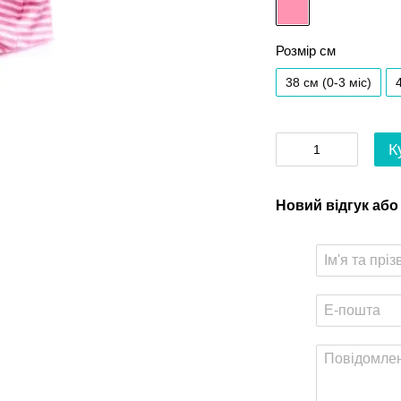
Розмір см
38 см (0-3 міс)
К
Новий відгук або