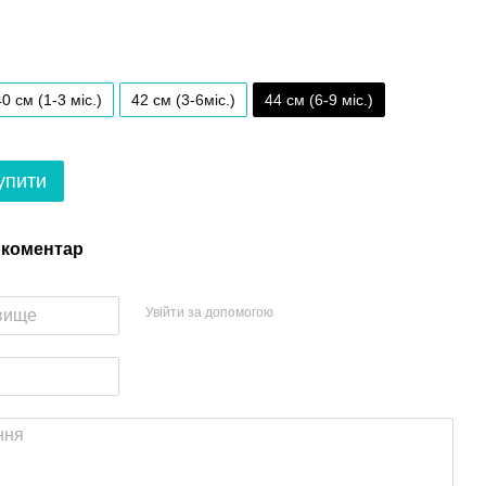
40 см (1-3 міс.)
42 см (3-6міс.)
44 см (6-9 міс.)
упити
 коментар
Увійти за допомогою