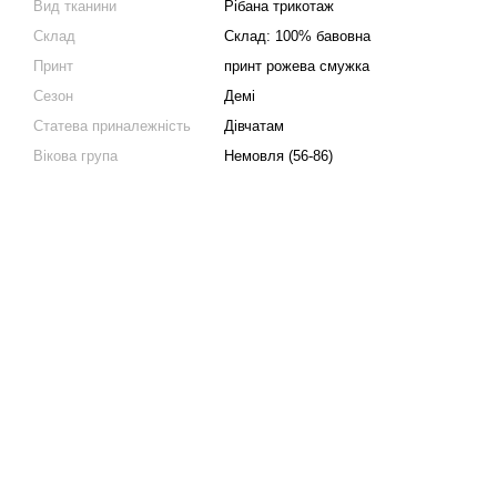
Вид тканини
Рібана трикотаж
Склад
Склад: 100% бавовна
Принт
принт рожева смужка
Сезон
Демі
Статева приналежність
Дівчатам
Вікова група
Немовля (56-86)