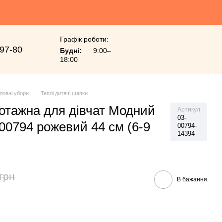
Графік роботи:
-97-80
Будні:
9:00–
18:00
ловні убори
Теплі дитячі шапки
отажна для дівчат Модний
Артикул
03-
00794 рожевий 44 см (6-9
00794-
14394
грн
В бажання