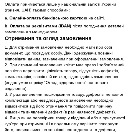
Оплата приймається лише у національній валюті України
(гривня, UAH) такими способами:
a. Онлайн-оплата банківською карткою
на сайті.
b. Оплата за реквізитами (IBAN)
після погодження деталей
замовлення з менеджером.
Отримання та огляд замовлення
1. Для отримання замовлення необхідно мати при собі
документ, що посвідчує особу. Дані одержувача повинні
відповідати даним, зазначеним при оформленні замовлення.
2. При отриманні замовлення клієнт має право і зобов’язаний
повністю перевірити цілісність товару, відсутність дефектів,
комплектацію, зовнішній вигляд, відповідність замовленню
(згідно умов сервісу “Огляд відправлення” поштового
відділення).
3. У разі виявлення пошкодження товару, дефектів, неповної
комплектації або невідповідності замовлення необхідно
відмовитися від його отримання та повідомити причину
відмови та виявлений дефект (в разі наявності дефектів).
4. Якщо ви не перевірили товар у відділенні або в присутності
кур’єра при отриманні і в подальшому вирішите повернути
його, посилаючись на зовнішні пошкодження та дефекти,