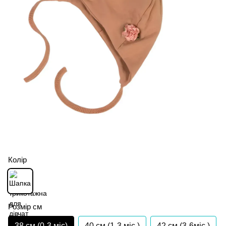
Колір
Розмір см
38 см (0-3 міс)
40 см (1-3 міс.)
42 см (3-6міс.)