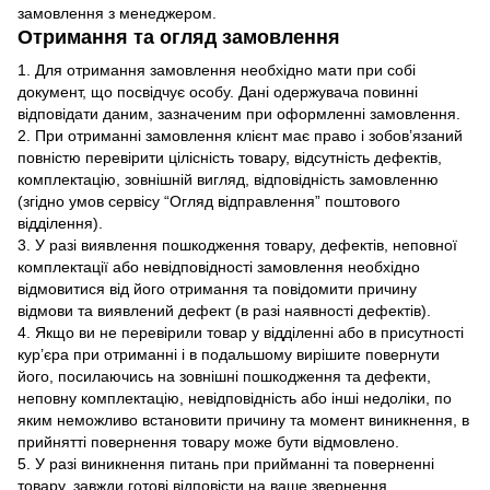
замовлення з менеджером.
Отримання та огляд замовлення
1. Для отримання замовлення необхідно мати при собі
документ, що посвідчує особу. Дані одержувача повинні
відповідати даним, зазначеним при оформленні замовлення.
2. При отриманні замовлення клієнт має право і зобов’язаний
повністю перевірити цілісність товару, відсутність дефектів,
комплектацію, зовнішній вигляд, відповідність замовленню
(згідно умов сервісу “Огляд відправлення” поштового
відділення).
3. У разі виявлення пошкодження товару, дефектів, неповної
комплектації або невідповідності замовлення необхідно
відмовитися від його отримання та повідомити причину
відмови та виявлений дефект (в разі наявності дефектів).
4. Якщо ви не перевірили товар у відділенні або в присутності
кур’єра при отриманні і в подальшому вирішите повернути
його, посилаючись на зовнішні пошкодження та дефекти,
неповну комплектацію, невідповідність або інші недоліки, по
яким неможливо встановити причину та момент виникнення, в
прийнятті повернення товару може бути відмовлено.
5. У разі виникнення питань при прийманні та поверненні
товару, завжди готові відповісти на ваше звернення