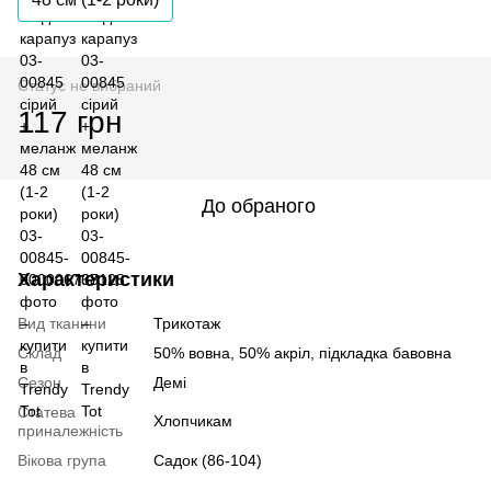
Статус не вибраний
117 грн
До обраного
Характеристики
Вид тканини
Трикотаж
Склад
50% вовна, 50% акрiл, пiдкладка бавовна
Сезон
Демі
Статева
Хлопчикам
приналежність
Вікова група
Садок (86-104)