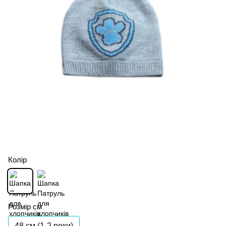
Колір
Розмір см
48 см (1-2 роки)