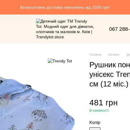
Безкоштовна доставка замовлень від 1500 грн!
067 288
Головна
Каталог
Дл
Рушник пон
унісекс Tre
см (12 мiс.)
481 грн
В наявності
Колір