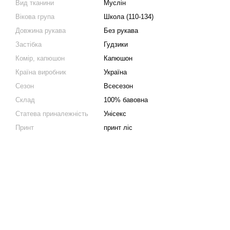
Вид тканини
Муслін
Вікова група
Школа (110-134)
Довжина рукава
Без рукава
Застібка
Гудзики
Комір, капюшон
Капюшон
Країна виробник
Україна
Сезон
Всесезон
Склад
100% бавовна
Статева приналежність
Унісекс
Принт
принт ліс