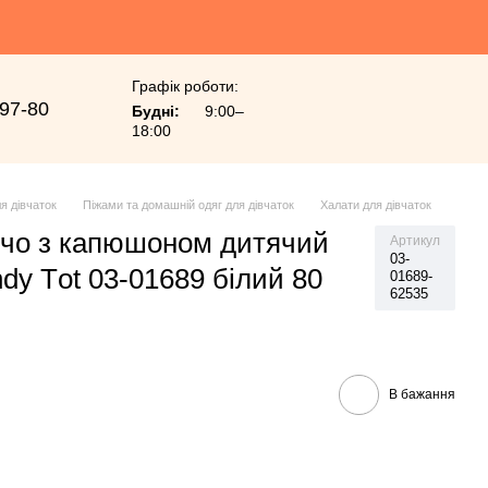
Графік роботи:
-97-80
Будні:
9:00–
18:00
я дівчаток
Піжами та домашній одяг для дівчаток
Халати для дівчаток
чо з капюшоном дитячий
Артикул
03-
ndy Тot 03-01689 білий 80
01689-
62535
В бажання