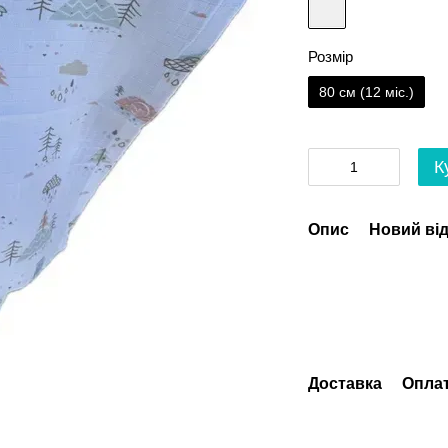
Розмір
80 см (12 мiс.)
К
Опис
Новий від
Доставка
Опла