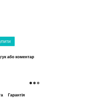
упити
гук або коментар
та
Гарантія