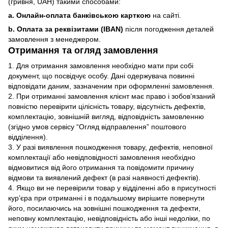
(гривня, UAH) такими способами:
a. Онлайн-оплата банківською карткою
на сайті.
b. Оплата за реквізитами (IBAN)
після погодження деталей
замовлення з менеджером.
Отримання та огляд замовлення
1. Для отримання замовлення необхідно мати при собі
документ, що посвідчує особу. Дані одержувача повинні
відповідати даним, зазначеним при оформленні замовлення.
2. При отриманні замовлення клієнт має право і зобов’язаний
повністю перевірити цілісність товару, відсутність дефектів,
комплектацію, зовнішній вигляд, відповідність замовленню
(згідно умов сервісу “Огляд відправлення” поштового
відділення).
3. У разі виявлення пошкодження товару, дефектів, неповної
комплектації або невідповідності замовлення необхідно
відмовитися від його отримання та повідомити причину
відмови та виявлений дефект (в разі наявності дефектів).
4. Якщо ви не перевірили товар у відділенні або в присутності
кур’єра при отриманні і в подальшому вирішите повернути
його, посилаючись на зовнішні пошкодження та дефекти,
неповну комплектацію, невідповідність або інші недоліки, по