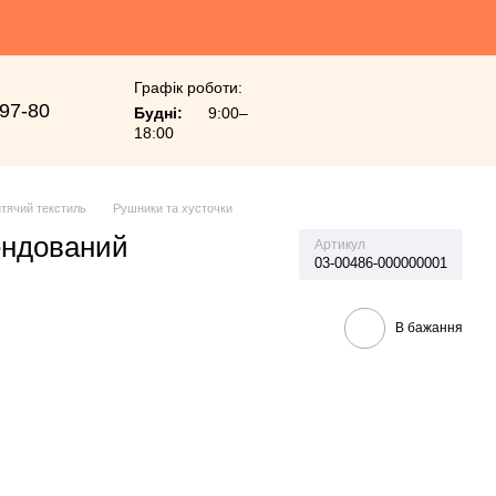
Графік роботи:
-97-80
Будні:
9:00–
18:00
тячий текстиль
Рушники та хусточки
ендований
Артикул
03-00486-000000001
В бажання