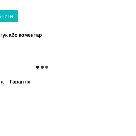
упити
гук або коментар
та
Гарантія