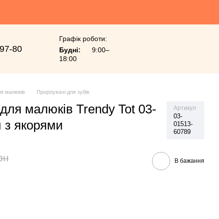
Графік роботи:
-97-80
Будні:
9:00–
18:00
я малюків
Прорізувачі для зубів
для малюків Trendy Tot 03-
Артикул
03-
й з якорями
01513-
60789
рн
В бажання