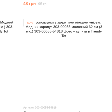
00034 блакитний 80 см (12 мiс.)
48 грн
95 грн
−50%
Артикул: 303-00055-54818