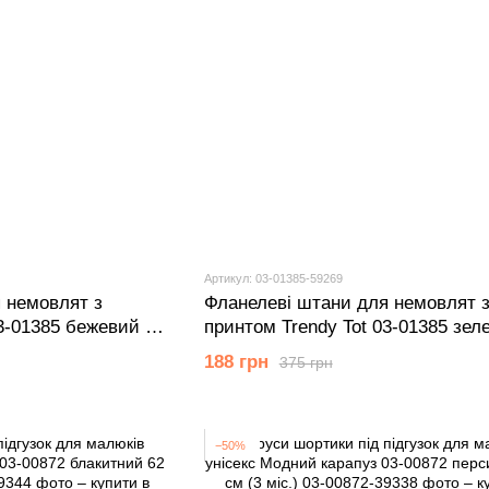
Артикул: 03-01385-59269
 немовлят з
Фланелеві штани для немовлят 
3-01385 бежевий 80
принтом Trendy Tot 03-01385 зел
см (9 мiс.)
188 грн
375 грн
−50%