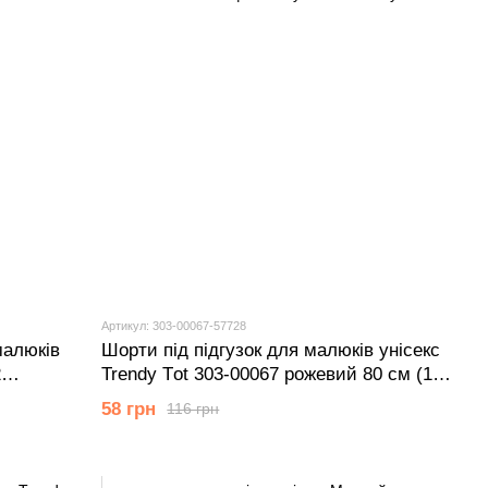
Артикул: 303-00067-57728
малюків
Шорти під підгузок для малюків унісекс
2
Trendy Тot 303-00067 рожевий 80 см (12
мiс.)
58 грн
116 грн