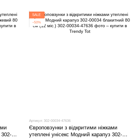
SALE
−50%
Артикул: 302-00034-47636
ами
Європовзунки з відкритими ніжками
 302-
утеплені унісекс Модний карапуз 302-