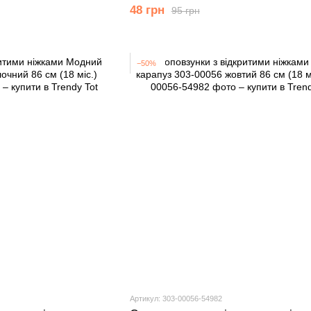
00034 рожевий 80 см (12 мiс.)
48 грн
95 грн
−50%
Артикул: 303-00056-54982