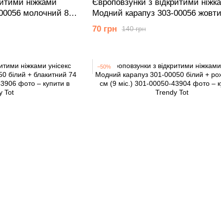
ритими ніжками
Європовзунки з відкритими ніжк
00056 молочний 86
Модний карапуз 303-00056 жовти
(18 мiс.)
70 грн
140 грн
−50%