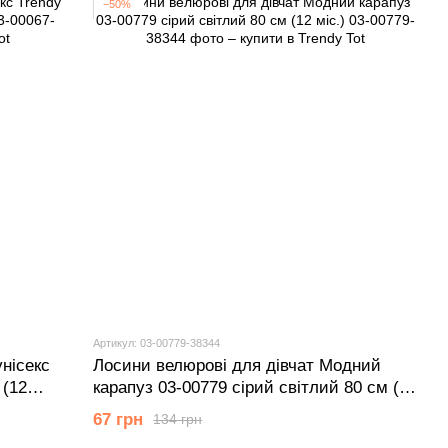
−50%
Артикул: 03-00779-38344
унісекс
Лосини велюрові для дівчат Модний
 (12
карапуз 03-00779 сірий світлий 80 см (12
мiс.)
67 грн
134 грн