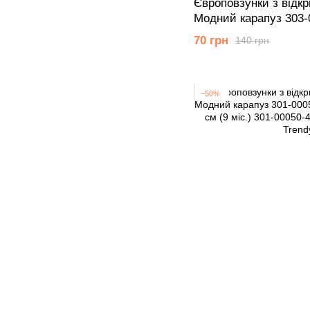
Європовзунки з відк
Модний карапуз 303-
см (18 мiс.)
70 грн
140 грн
−50%