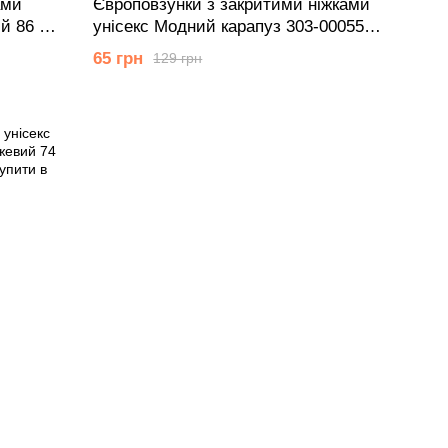
ами
Європовзунки з закритими ніжками
й 86 см
унісекс Модний карапуз 303-00055
молочний 62 см (3 мiс.)
65 грн
129 грн