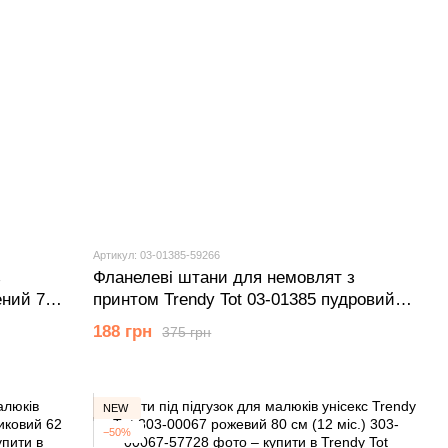
Артикул: 03-01385-59266
з
Фланелеві штани для немовлят з
ений 74
принтом Trendy Tot 03-01385 пудровий
68 см (6 мiс.)
188 грн
375 грн
NEW
−50%