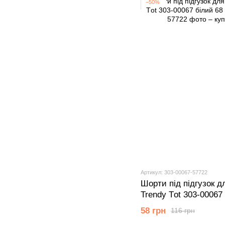
−50%
Артикул: 303-00067-57722
Шорти під підгузок д
Trendy Тot 303-00067 
58 грн
116 грн