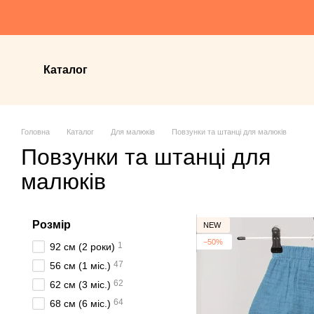
Перейти до основного контенту
Каталог
Головна
Каталог
Для малюків
Повзунки та штанці для малюків
Повзунки та штанці для
малюків
Розмір
NEW
−50%
1
92 см (2 роки)
47
56 см (1 мiс.)
62
62 см (3 мiс.)
64
68 см (6 мiс.)