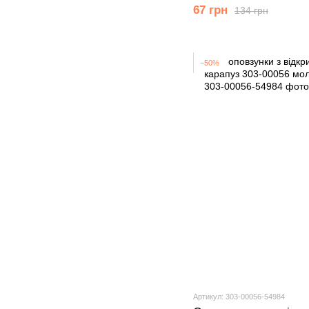
мiс.)
67 грн
134 грн
−50%
Артикул: 303-00056-54984