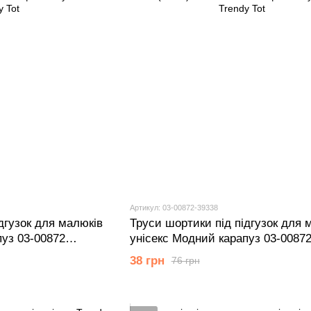
Артикул: 03-00872-39338
дгузок для малюків
Труси шортики під підгузок для 
пуз 03-00872
унісекс Модний карапуз 03-0087
с.)
персиковий 62 см (3 мiс.)
38 грн
76 грн