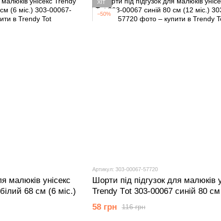
ХІТ
−50%
Артикул: 303-00067-57720
ля малюків унісекс
Шорти під підгузок для малюків 
білий 68 см (6 мiс.)
Trendy Тot 303-00067 синій 80 см
мiс.)
58 грн
116 грн