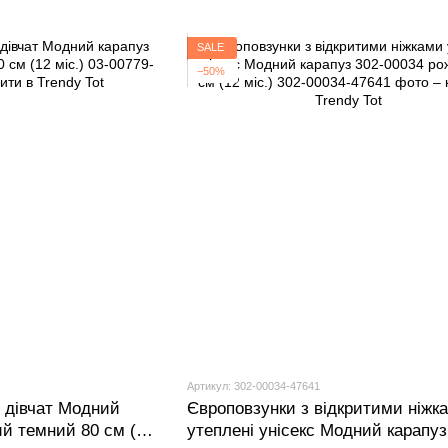
SALE
−50%
Артикул: 302-00034-47641
 дівчат Модний
Європовзунки з відкритими ніжк
ий темний 80 см (12
утеплені унісекс Модний карапуз