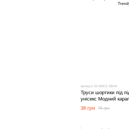
Артикул: 03-00872-39344
Труси шортики під пі
унісекс Модний кара
блакитний 62 см (3 мi
38 грн
76 грн