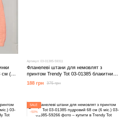
Артикул: 03-01385-59311
инки
Фланелеві штани для немовлят з
 см (6
принтом Trendy Tot 03-01385 блакитний
80 см (12 мiс.)
188 грн
375 грн
SALE
−50%