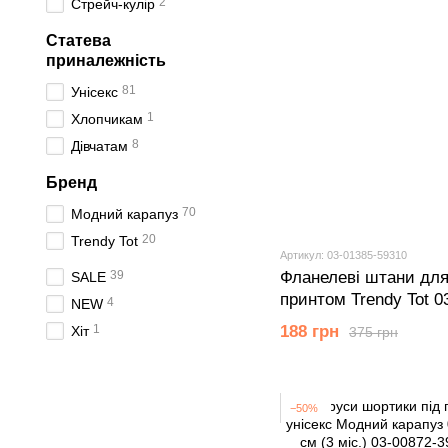
2
Стрейч-кулір
Статева
приналежність
81
Унісекс
1
Хлопчикам
8
Дівчатам
Бренд
70
Модний карапуз
20
Trendy Tot
Артикул: 03-01385-59310
39
Фланелеві штани для
SALE
принтом Trendy Tot 0
4
NEW
см (12 мiс.)
1
188 грн
Хіт
375 грн
−50%