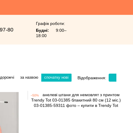
Графік роботи:
-97-80
Будні:
9:00–
18:00
 дорожчі
за назвою
спочатку нові
Відображення:
−50%