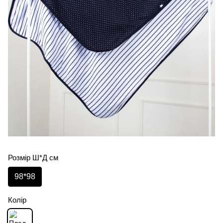
Розмір Ш*Д см
98*98
Колір