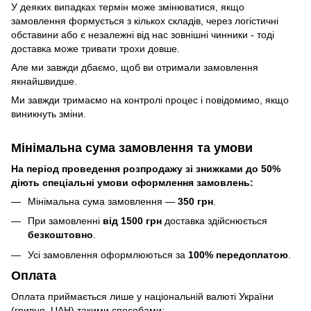
У деяких випадках термін може змінюватися, якщо
замовлення формується з кількох складів, через логістичні
обставини або є незалежні від нас зовнішні чинники - тоді
доставка може тривати трохи довше.
Але ми завжди дбаємо, щоб ви отримали замовлення
якнайшвидше.
Ми завжди тримаємо на контролі процес і повідомимо, якщо
виникнуть зміни.
Мінімальна сума замовлення та умови
На період проведення розпродажу зі знижками до 50%
діють спеціальні умови оформлення замовлень:
Мінімальна сума замовлення —
350 грн
.
При замовленні
від 1500 грн
доставка здійснюється
безкоштовно
.
Усі замовлення оформлюються за
100% передоплатою
.
Оплата
Оплата приймається лише у національній валюті України
(гривня, UAH) такими способами: