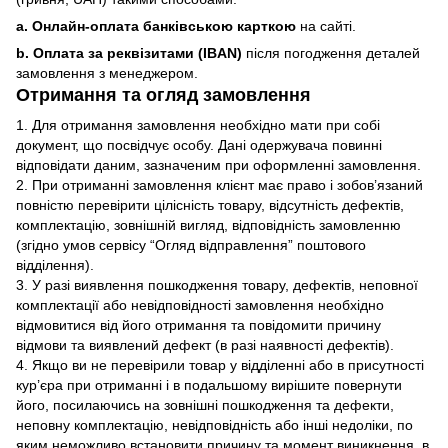
a. Онлайн-оплата банківською карткою
на сайті.
b. Оплата за реквізитами (IBAN)
після погодження деталей
замовлення з менеджером.
Отримання та огляд замовлення
1. Для отримання замовлення необхідно мати при собі
документ, що посвідчує особу. Дані одержувача повинні
відповідати даним, зазначеним при оформленні замовлення.
2. При отриманні замовлення клієнт має право і зобов’язаний
повністю перевірити цілісність товару, відсутність дефектів,
комплектацію, зовнішній вигляд, відповідність замовленню
(згідно умов сервісу “Огляд відправлення” поштового
відділення).
3. У разі виявлення пошкодження товару, дефектів, неповної
комплектації або невідповідності замовлення необхідно
відмовитися від його отримання та повідомити причину
відмови та виявлений дефект (в разі наявності дефектів).
4. Якщо ви не перевірили товар у відділенні або в присутності
кур’єра при отриманні і в подальшому вирішите повернути
його, посилаючись на зовнішні пошкодження та дефекти,
неповну комплектацію, невідповідність або інші недоліки, по
яким неможливо встановити причину та момент виникнення, в