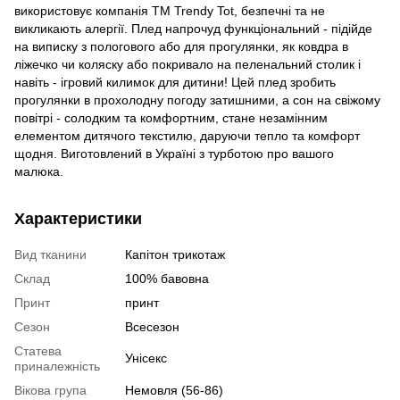
використовує компанія ТМ Trendy Tot, безпечні та не
викликають алергії. Плед напрочуд функціональний - підійде
на виписку з пологового або для прогулянки, як ковдра в
ліжечко чи коляску або покривало на пеленальний столик і
навіть - ігровий килимок для дитини! Цей плед зробить
прогулянки в прохолодну погоду затишними, а сон на свіжому
повітрі - солодким та комфортним, стане незамінним
елементом дитячого текстилю, даруючи тепло та комфорт
щодня. Виготовлений в Україні з турботою про вашого
малюка.
Характеристики
Вид тканини
Капітон трикотаж
Склад
100% бавовна
Принт
принт
Сезон
Всесезон
Статева
Унісекс
приналежність
Вікова група
Немовля (56-86)