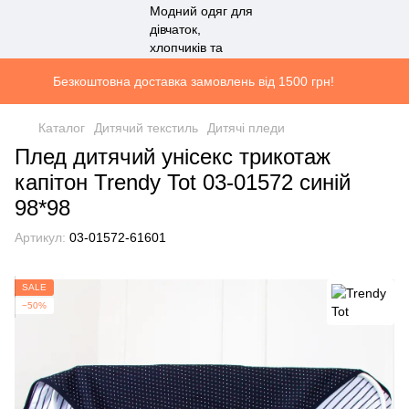
Безкоштовна доставка замовлень від 1500 грн!
Каталог
Дитячий текстиль
Дитячі пледи
Плед дитячий унісекс трикотаж
капітон Trendy Tot 03-01572 синій
98*98
Артикул:
03-01572-61601
SALE
−50%