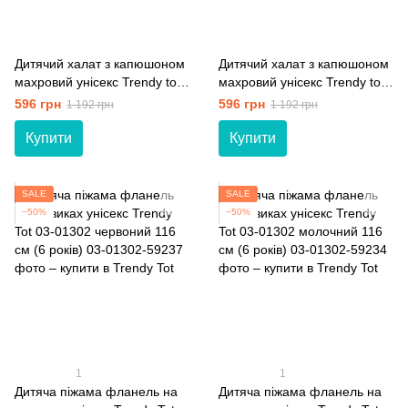
Дитячий халат з капюшоном
Дитячий халат з капюшоном
махровий унісекс Trendy tot
махровий унісекс Trendy tot
03-01409 рожевий 80 см (12
03-01409 блакитний 98 см (3
596 грн
596 грн
1 192 грн
1 192 грн
мiс.)
роки)
Купити
Купити
SALE
SALE
−50%
−50%
1
1
Дитяча піжама фланель на
Дитяча піжама фланель на