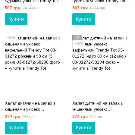
гудзиках унісекс Trendy Tot
гудзиках унісекс Trendy Tot
03-01302 червоний 116 см
03-01302 молочний 116 см
507 грн
507 грн
1 014 грн
1 014 грн
(6 років)
(6 років)
Купити
Купити
−50%
ХІТ
−50%
Халат дитячий на запах з
Халат дитячий на запах з
кишенями унісекс
кишенями унісекс
вафельний Trendy Тot 03-
вафельний Trendy Тot 03-
374 грн
374 грн
747 грн
747 грн
01272 рoжевий 98 см (3
01272 індіго 80 см (12 мiс.)
роки)
Купити
Купити