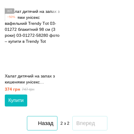
ХІТ
−50%
Халат дитячий на запах з
кишенями унісекс
вафельний Trendy Тot 03-
374 грн
747 грн
01272 блакитний 98 см (3
роки)
Купити
Назад
Вперед
2
з 2