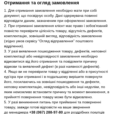
Отримання та огляд замовлення
1. Для отримання замовлення необхідно мати при собі
документ, що посвідчує особу. Дані одержувача повинні
відповідати даним, зазначеним при оформленні замовлення.
2. При отриманні замовлення клієнт має право і зобов’язаний
повністю перевірити цілісність товару, відсутність дефектів,
комплектацію, зовнішній вигляд, відповідність замовленню
(згідно умов сервісу “Огляд відправлення” поштового
відділення).
3. У разі виявлення пошкодження товару, дефектів, неповної
комплектації або невідповідності замовлення необхідно
відмовитися від його отримання та повідомити причину
відмови та виявлений дефект (в разі наявності дефектів).
4. Якщо ви не перевірили товар у відділенні або в присутності
кур’єра при отриманні і в подальшому вирішите повернути
його, посилаючись на зовнішні пошкодження та дефекти,
неповну комплектацію, невідповідність або інші недоліки, по
яким неможливо встановити причину та момент виникнення, в
прийнятті повернення товару може бути відмовлено.
5. У разі виникнення питань при прийманні та поверненні
товару, завжди готові відповісти на ваше звернення
до менеджера
+38 (067) 288-97-80
для роздрібних покупців