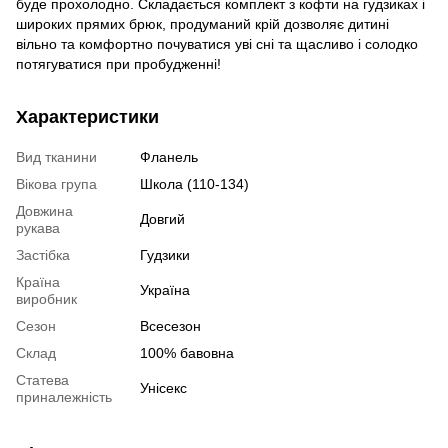
буде прохолодно. Складається комплект з кофти на гудзиках і
широких прямих брюк, продуманий крій дозволяє дитині
вільно та комфортно почуватися уві сні та щасливо і солодко
потягуватися при пробудженні!
Характеристики
Вид тканини
Фланель
Вікова група
Школа (110-134)
Довжина
Довгий
рукава
Застібка
Гудзики
Країна
Україна
виробник
Сезон
Всесезон
Склад
100% бавовна
Статева
Унісекс
приналежність