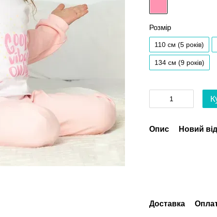
Розмір
110 см (5 років)
134 см (9 років)
К
Опис
Новий від
Доставка
Опла