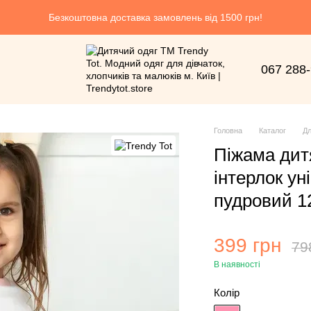
Безкоштовна доставка замовлень від 1500 грн!
067 288
Головна
Каталог
Дл
Піжама дит
інтерлок ун
пудровий 12
399 грн
79
В наявності
Колір