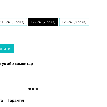
116 см (6 років)
122 см (7 років)
128 см (8 років)
упити
гук або коментар
та
Гарантія