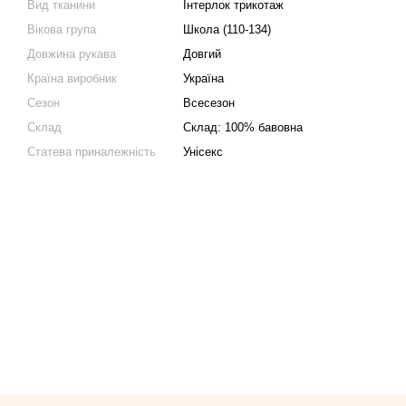
Вид тканини
Інтерлок трикотаж
Вікова група
Школа (110-134)
Довжина рукава
Довгий
Країна виробник
Україна
Сезон
Всесезон
Склад
Склад: 100% бавовна
Статева приналежність
Унісекс