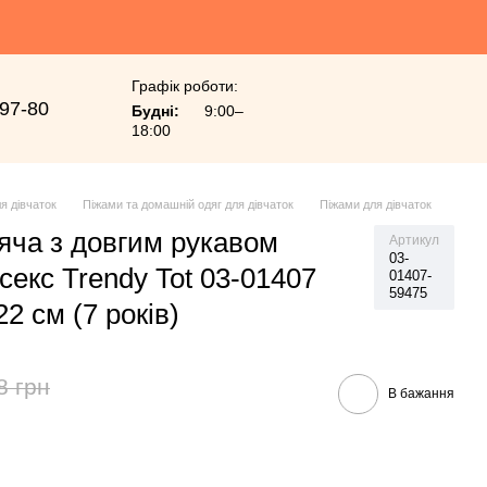
Графік роботи:
-97-80
Будні:
9:00–
18:00
я дівчаток
Піжами та домашній одяг для дівчаток
Піжами для дівчаток
яча з довгим рукавом
Артикул
03-
ісекс Trendy Tot 03-01407
01407-
59475
2 см (7 років)
8 грн
В бажання