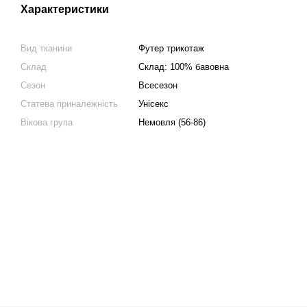
Характеристики
Вид тканини
Футер трикотаж
Склад
Склад: 100% бавовна
Сезон
Всесезон
Статева приналежність
Унісекс
Вікова група
Немовля (56-86)