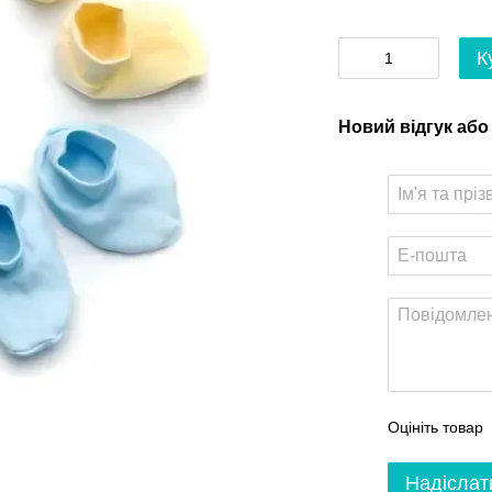
К
Новий відгук або
Оцініть товар
Надіслат