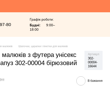
Графік роботи:
-97-80
Будні:
9:00–
18:00
я малюків
Шапочки, царапки і пінетки для малюків
 малюків з футера унісекс
Артикул
302-
апуз 302-00004 бірюзовий
00004-
16644
рн
В бажання