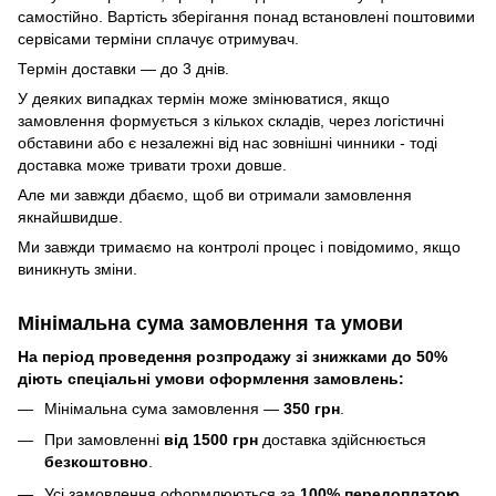
самостійно. Вартість зберігання понад вcтановлені поштовими
сервісами терміни сплачує отримувач.
Термін доставки — до 3 днів.
У деяких випадках термін може змінюватися, якщо
замовлення формується з кількох складів, через логістичні
обставини або є незалежні від нас зовнішні чинники - тоді
доставка може тривати трохи довше.
Але ми завжди дбаємо, щоб ви отримали замовлення
якнайшвидше.
Ми завжди тримаємо на контролі процес і повідомимо, якщо
виникнуть зміни.
Мінімальна сума замовлення та умови
На період проведення розпродажу зі знижками до 50%
діють спеціальні умови оформлення замовлень:
Мінімальна сума замовлення —
350 грн
.
При замовленні
від 1500 грн
доставка здійснюється
безкоштовно
.
Усі замовлення оформлюються за
100% передоплатою
.