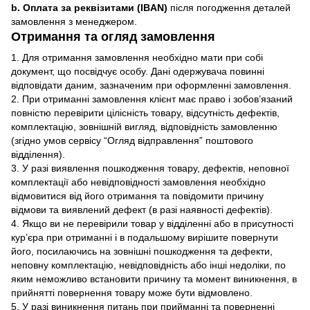
b. Оплата за реквізитами (IBAN)
після погодження деталей
замовлення з менеджером.
Отримання та огляд замовлення
1. Для отримання замовлення необхідно мати при собі
документ, що посвідчує особу. Дані одержувача повинні
відповідати даним, зазначеним при оформленні замовлення.
2. При отриманні замовлення клієнт має право і зобов’язаний
повністю перевірити цілісність товару, відсутність дефектів,
комплектацію, зовнішній вигляд, відповідність замовленню
(згідно умов сервісу “Огляд відправлення” поштового
відділення).
3. У разі виявлення пошкодження товару, дефектів, неповної
комплектації або невідповідності замовлення необхідно
відмовитися від його отримання та повідомити причину
відмови та виявлений дефект (в разі наявності дефектів).
4. Якщо ви не перевірили товар у відділенні або в присутності
кур’єра при отриманні і в подальшому вирішите повернути
його, посилаючись на зовнішні пошкодження та дефекти,
неповну комплектацію, невідповідність або інші недоліки, по
яким неможливо встановити причину та момент виникнення, в
прийнятті повернення товару може бути відмовлено.
5. У разі виникнення питань при прийманні та поверненні