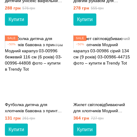
дитячий унісекс вафельний
довгим рукавом для
Trendy Тot 03-01249
хлопчиків футер Trendy Tot
288 грн
278 грн
576 грн
555 грн
бежевий 116 см (6 років)
03-01550 блакитний 134 см
(9 років)
Купити
Купити
SALE
SALE
−50%
−50%
Футболка дитяча для
Жилет світловідбиваючий
хлопчиків бавовна з принтом
для хлопчиків Модний
Модний карапуз 03-00996
карапуз 03-00986 сірий 134
131 грн
364 грн
261 грн
727 грн
бежевий 116 см (6 років)
см (9 років)
Купити
Купити