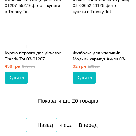
1
Куртка вітровка для дівчаток
Футболка для хлопчиків
Trendy Tot 03-01207
Модний карапуз Акули 03-
бузковий 128 см (8 років)
00652 білий 128 см (8 років)
438 грн
92 грн
875 грн
183 грн
Купити
Купити
Показати ще 20 товарів
Назад
Вперед
4
з 12