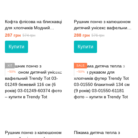
Кофта флісова на блискавці
Рушник пончо з капюшоном
для хлопчиків Модний
дитячий унісекс вафельний
карапуз 03-01056 сірий 92
Trendy Тot 03-01249 індіго
287 грн
288 грн
574 грн
576 грн
см (2 роки)
98 см (3 роки)
Купити
Купити
ХІТ
SALE
−50%
−50%
Рушник пончо з капюшоном
Піжама дитяча тепла з