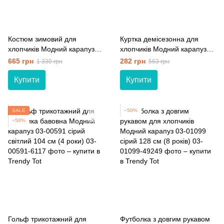
Костюм зимовий для
Куртка демісезонна для
хлопчиків Модний карапуз
хлопчиків Модний карапуз
Art blue 03-00672 блакитний
03-00802 ультрамарин 86 см
665 грн
282 грн
1 330 грн
563 грн
92 см (2 роки)
(18 мiс.)
Купити
Купити
SALE
−50%
−50%
Гольф трикотажний для
Футболка з довгим рукавом