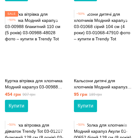
SALE
−50%
−50%
Куртка вітрівка для хлопчика
Кальсони дитячі для
Модний карапуз 03-00988
хлопчиків Модний карапуз
блакитний 110 см (5 років)
03-01068 сірий 104 см (4
454 грн
95 грн
907 грн
189 грн
роки)
Купити
Купити
−50%
−50%