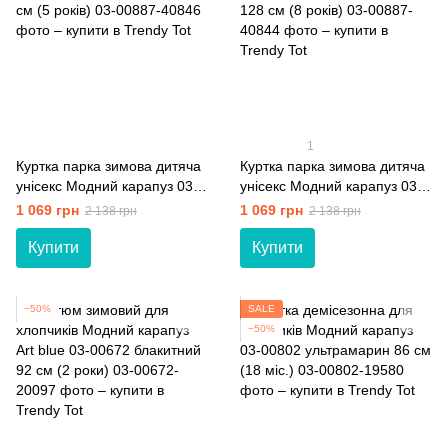
1
Куртка парка зимова дитяча
Куртка парка зимова дитяча
унісекс Модний карапуз 03-
унісекс Модний карапуз 03-
00887 денім 110 см (5 років)
00887 бордовий 128 см (8
1 069 грн
1 069 грн
2 138 грн
2 138 грн
років)
Купити
Купити
−50%
SALE
−50%