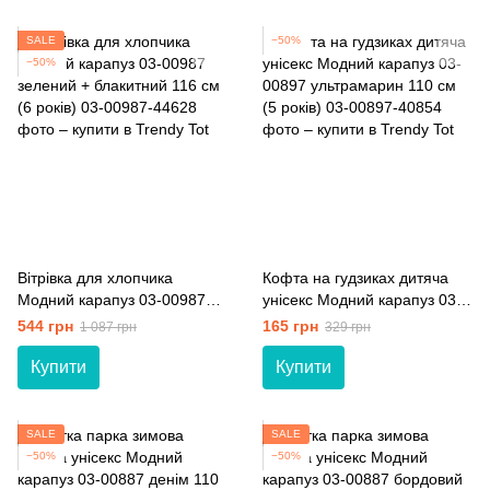
SALE
−50%
−50%
Вітрiвка для хлопчика
Кофта на гудзиках дитяча
Модний карапуз 03-00987
унісекс Модний карапуз 03-
зелений + блакитний 116 см
00897 ультрамарин 110 см
544 грн
165 грн
1 087 грн
329 грн
(6 років)
(5 років)
Купити
Купити
SALE
SALE
−50%
−50%