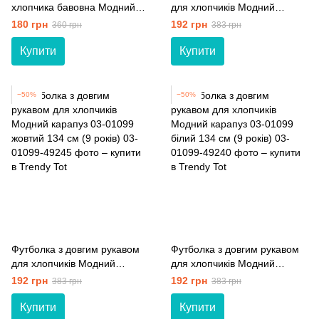
хлопчика бавовна Модний
для хлопчиків Модний
карапуз 03-00591 сірий
карапуз 03-01099 сірий 128
180 грн
192 грн
360 грн
383 грн
світлий 104 см (4 роки)
см (8 років)
Купити
Купити
−50%
−50%
Футболка з довгим рукавом
Футболка з довгим рукавом
для хлопчиків Модний
для хлопчиків Модний
карапуз 03-01099 жовтий
карапуз 03-01099 білий 134
192 грн
192 грн
383 грн
383 грн
134 см (9 років)
см (9 років)
Купити
Купити