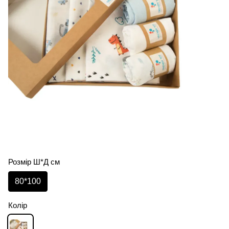
Розмір Ш*Д см
80*100
Колір