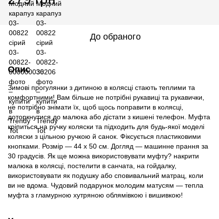
До обраного
Опис
Зимові прогулянки з дитиною в колясці стають теплими та
комфортними! Вам більше не потрібні рукавиці та рукавички,
не потрібно знімати їх, щоб щось поправити в колясці,
доторкнутися до малюка або дістати з кишені телефон. Муфта
кріпиться на ручку коляски та підходить для будь-якої моделі
коляски з цільною ручкою й санок. Фіксується пластиковими
кнопками. Розмір — 44 х 50 см. Догляд — машинне прання за
30 градусів. Як ще можна використовувати муфту? накрити
малюка в колясці, постелити в санчата, на гойдалку,
використовувати як подушку або сповивальний матрац, коли
ви не вдома. Чудовий подарунок молодим матусям — тепла
муфта з гламурною хутряною облямівкою і вишивкою!