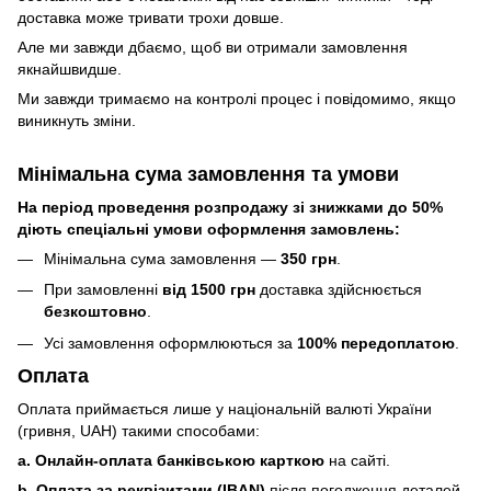
доставка може тривати трохи довше.
Але ми завжди дбаємо, щоб ви отримали замовлення
якнайшвидше.
Ми завжди тримаємо на контролі процес і повідомимо, якщо
виникнуть зміни.
Мінімальна сума замовлення та умови
На період проведення розпродажу зі знижками до 50%
діють спеціальні умови оформлення замовлень:
Мінімальна сума замовлення —
350 грн
.
При замовленні
від 1500 грн
доставка здійснюється
безкоштовно
.
Усі замовлення оформлюються за
100% передоплатою
.
Оплата
Оплата приймається лише у національній валюті України
(гривня, UAH) такими способами:
a. Онлайн-оплата банківською карткою
на сайті.
b. Оплата за реквізитами (IBAN)
після погодження деталей