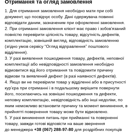
Отримання та огляд замовлення
1. Для отримання замовлення необхідно мати при собі
документ, що посвідчує особу. Дані одержувача повинні
відповідати даним, зазначеним при оформленні замовлення.
2. При отриманні замовлення клієнт має право і зобов’язаний
повністю перевірити цілісність товару, відсутність дефектів,
комплектацію, зовнішній вигляд, відповідність замовленню
(згідно умов сервісу “Огляд відправлення” поштового
відділення).
3. У разі виявлення пошкодження товару, дефектів, неповної
комплектації або невідповідності замовлення необхідно
відмовитися від його отримання та повідомити причину
відмови та виявлений дефект (в разі наявності дефектів).
4. Якщо ви не перевірили товар у відділенні або в присутності
кур’єра при отриманні і в подальшому вирішите повернути
його, посилаючись на зовнішні пошкодження та дефекти,
неповну комплектацію, невідповідність або інші недоліки, по
яким неможливо встановити причину та момент виникнення, в
прийнятті повернення товару може бути відмовлено.
5. У разі виникнення питань при прийманні та поверненні
товару, завжди готові відповісти на ваше звернення
до менеджера
+38 (067) 288-97-80
для роздрібних покупців