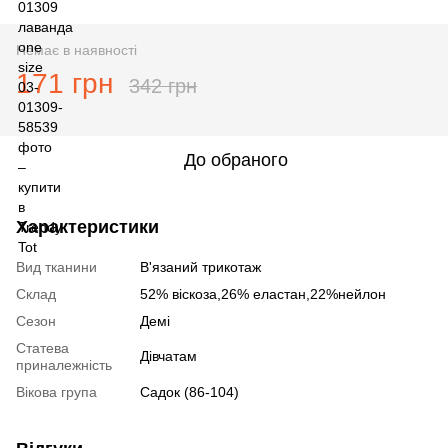
Немає в наявності
171 грн
342 грн
До обраного
Характеристики
Вид тканини
В'язаний трикотаж
Склад
52% вiскоза,26% еластан,22%нейлон
Сезон
Демі
Статева
Дівчатам
приналежність
Вікова група
Садок (86-104)