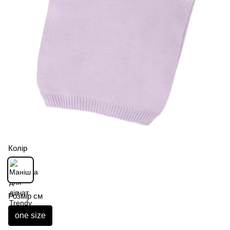
Колір
Розмір см
one size