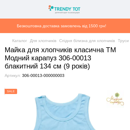
Безкоштовна доставка замовлень від 1500 грн!
Каталог
Для хлопчиків
Спідня білизна для хлопчиків
Труси 
Майка для хлопчиків класична ТМ
Модний карапуз 306-00013
блакитний 134 см (9 років)
Артикул:
306-00013-000000003
SALE