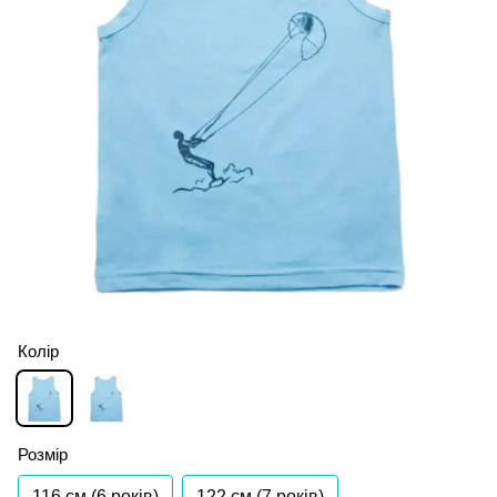
Колір
Розмір
116 см (6 років)
122 см (7 років)