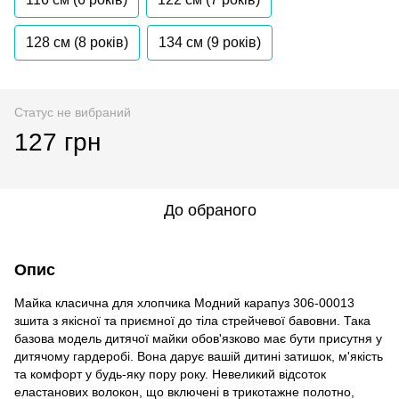
128 см (8 років)
134 см (9 років)
Статус не вибраний
127 грн
До обраного
Опис
Майка класична для хлопчика Модний карапуз 306-00013
зшита з якісної та приємної до тіла стрейчевої бавовни. Така
базова модель дитячої майки обов'язково має бути присутня у
дитячому гардеробі. Вона дарує вашій дитині затишок, м'якість
та комфорт у будь-яку пору року. Невеликий відсоток
еластанових волокон, що включені в трикотажне полотно,