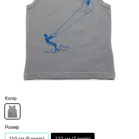
Колір
Розмір
110 см (5 років)
122 см (7 років)