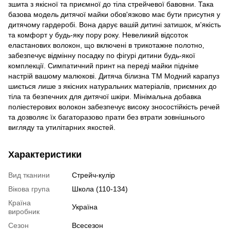
зшита з якісної та приємної до тіла стрейчевої бавовни. Така
базова модель дитячої майки обов'язково має бути присутня у
дитячому гардеробі. Вона дарує вашій дитині затишок, м'якість
та комфорт у будь-яку пору року. Невеликий відсоток
еластанових волокон, що включені в трикотажне полотно,
забезпечує відмінну посадку по фігурі дитини будь-якої
комплекції. Симпатичний принт на переді майки підніме
настрій вашому малюкові. Дитяча білизна ТМ Модний карапуз
шиється лише з якісних натуральних матеріалів, приємних до
тіла та безпечних для дитячої шкіри. Мінімальна добавка
поліестерових волокон забезпечує високу зносостійкість речей
та дозволяє їх багаторазово прати без втрати зовнішнього
вигляду та утилітарних якостей.
Характеристики
Вид тканини
Стрейч-кулір
Вікова група
Школа (110-134)
Країна
Україна
виробник
Сезон
Всесезон