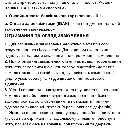
Оплата приймається лише у національній валюті України
(гривня, UAH) такими способами:
a. Онлайн-оплата банківською карткою
на сайті.
b. Оплата за реквізитами (IBAN)
після погодження деталей
замовлення з менеджером.
Отримання та огляд замовлення
1. Для отримання замовлення необхідно мати при собі
документ, що посвідчує особу. Дані одержувача повинні
відповідати даним, зазначеним при оформленні замовлення.
2. При отриманні замовлення клієнт має право і зобов’язаний
повністю перевірити цілісність товару, відсутність дефектів,
комплектацію, зовнішній вигляд, відповідність замовленню
(згідно умов сервісу “Огляд відправлення” поштового
відділення).
3. У разі виявлення пошкодження товару, дефектів, неповної
комплектації або невідповідності замовлення необхідно
відмовитися від його отримання та повідомити причину
відмови та виявлений дефект (в разі наявності дефектів).
4. Якщо ви не перевірили товар у відділенні або в присутності
кур’єра при отриманні і в подальшому вирішите повернути
його, посилаючись на зовнішні пошкодження та дефекти,