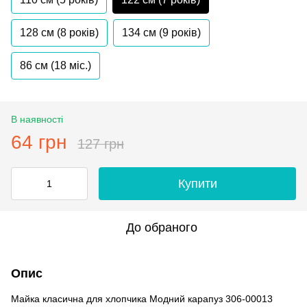
128 см (8 років)
134 см (9 років)
86 см (18 мiс.)
В наявності
64 грн
127 грн
Купити
До обраного
Опис
Майка класична для хлопчика Модний карапуз 306-00013