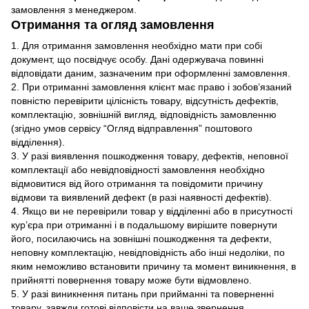
замовлення з менеджером.
Отримання та огляд замовлення
1. Для отримання замовлення необхідно мати при собі
документ, що посвідчує особу. Дані одержувача повинні
відповідати даним, зазначеним при оформленні замовлення.
2. При отриманні замовлення клієнт має право і зобов’язаний
повністю перевірити цілісність товару, відсутність дефектів,
комплектацію, зовнішній вигляд, відповідність замовленню
(згідно умов сервісу “Огляд відправлення” поштового
відділення).
3. У разі виявлення пошкодження товару, дефектів, неповної
комплектації або невідповідності замовлення необхідно
відмовитися від його отримання та повідомити причину
відмови та виявлений дефект (в разі наявності дефектів).
4. Якщо ви не перевірили товар у відділенні або в присутності
кур’єра при отриманні і в подальшому вирішите повернути
його, посилаючись на зовнішні пошкодження та дефекти,
неповну комплектацію, невідповідність або інші недоліки, по
яким неможливо встановити причину та момент виникнення, в
прийнятті повернення товару може бути відмовлено.
5. У разі виникнення питань при прийманні та поверненні
товару, завжди готові відповісти на ваше звернення