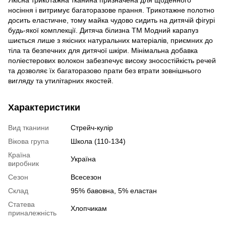
Якісна трикотажна тканина призначена для щоденного
носіння і витримує багаторазове прання. Трикотажне полотно
досить еластичне, тому майка чудово сидить на дитячій фігурі
будь-якої комплекції. Дитяча білизна ТМ Модний карапуз
шиється лише з якісних натуральних матеріалів, приємних до
тіла та безпечних для дитячої шкіри. Мінімальна добавка
поліестерових волокон забезпечує високу зносостійкість речей
та дозволяє їх багаторазово прати без втрати зовнішнього
вигляду та утилітарних якостей.
Характеристики
Вид тканини
Стрейч-кулір
Вікова група
Школа (110-134)
Країна
Україна
виробник
Сезон
Всесезон
Склад
95% бавовна, 5% еластан
Статева
Хлопчикам
приналежність