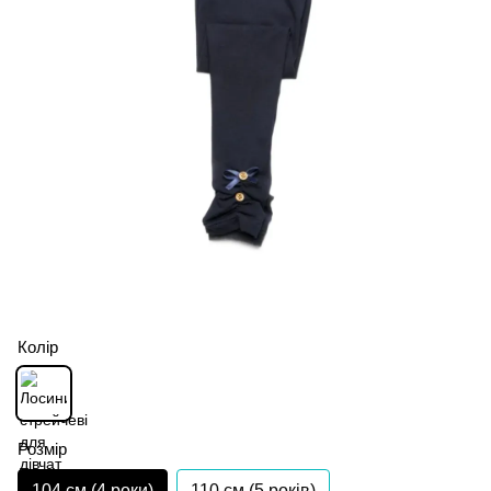
Колір
Розмір
104 см (4 роки)
110 см (5 років)