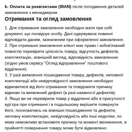
b. Оплата за реквізитами (IBAN)
після погодження деталей
замовлення з менеджером.
Отримання та огляд замовлення
1. Для отримання замовлення необхідно мати при собі
документ, що посвідчує особу. Дані одержувача повинні
відповідати даним, зазначеним при оформленні замовлення.
2. При отриманні замовлення клієнт має право і зобов’язаний
повністю перевірити цілісність товару, відсутність дефектів,
комплектацію, зовнішній вигляд, відповідність замовленню
(згідно умов сервісу “Огляд відправлення” поштового
відділення).
3. У разі виявлення пошкодження товару, дефектів, неповної
комплектації або невідповідності замовлення необхідно
відмовитися від його отримання та повідомити причину
відмови та виявлений дефект (в разі наявності дефектів).
4. Якщо ви не перевірили товар у відділенні або в присутності
кур’єра при отриманні і в подальшому вирішите повернути
його, посилаючись на зовнішні пошкодження та дефекти,
неповну комплектацію, невідповідність або інші недоліки, по
яким неможливо встановити причину та момент виникнення, в
прийнятті повернення товару може бути відмовлено.