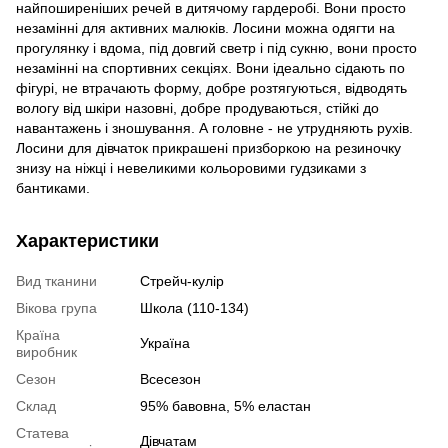
найпоширеніших речей в дитячому гардеробі. Вони просто
незамінні для активних малюків. Лосини можна одягти на
прогулянку і вдома, під довгий светр і під сукню, вони просто
незамінні на спортивних секціях. Вони ідеально сідають по
фігурі, не втрачають форму, добре розтягуються, відводять
вологу від шкіри назовні, добре продуваються, стійкі до
навантажень і зношування. А головне - не утрудняють рухів.
Лосини для дівчаток прикрашені призборкою на резиночку
знизу на ніжці і невеликими кольоровими гудзиками з
бантиками.
Характеристики
Вид тканини
Стрейч-кулір
Вікова група
Школа (110-134)
Країна
Україна
виробник
Сезон
Всесезон
Склад
95% бавовна, 5% еластан
Статева
Дівчатам