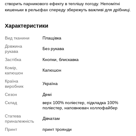
створить парникового ефекту в теплішу погоду. Непомітні
кишеньки в рельєфах спереду збережуть важливі для дрібниці.
Характеристики
Вид тканини
Плащівка
Довжина
Без рукава
рукава
Застібка
Кнопки, блискавка
Комір,
Капюшон
капюшон
Країна
Україна
виробник
Сезон
Демі
Склад
верх 100% поліестер, пiдкладка 100%
поліестер, наповнювач холлофайбер
Статева
Дівчатам
приналежність
Принт
принт троянди