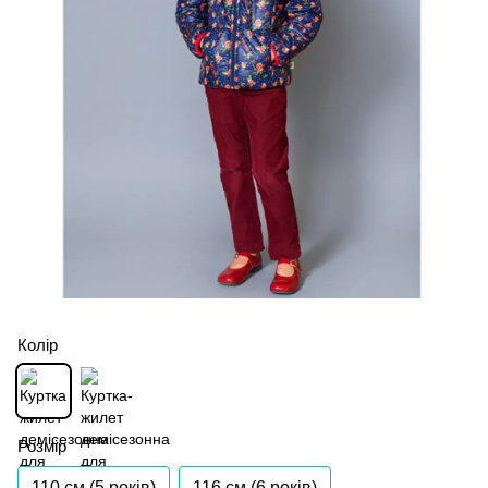
Колір
Розмір
110 см (5 років)
116 см (6 років)