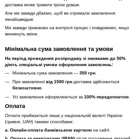
доставка може тривати трохи довше.
Але ми завжди дбаємо, щоб ви отримали замовлення
якнайшвидше.
Ми завжди тримаємо на контролі процес і повідомимо, якщо
виникнуть зміни.
Мінімальна сума замовлення та умови
На період проведення розпродажу зі знижками до 50%
діють спеціальні умови оформлення замовлень:
Мінімальна сума замовлення —
350 грн
.
При замовленні
від 1500 грн
доставка здійснюється
безкоштовно
.
Усі замовлення оформлюються за
100% передоплатою
.
Оплата
Оплата приймається лише у національній валюті України
(гривня, UAH) такими способами:
a. Онлайн-оплата банківською карткою
на сайті.
b. Оплата за реквізитами (IBAN)
після погодження деталей