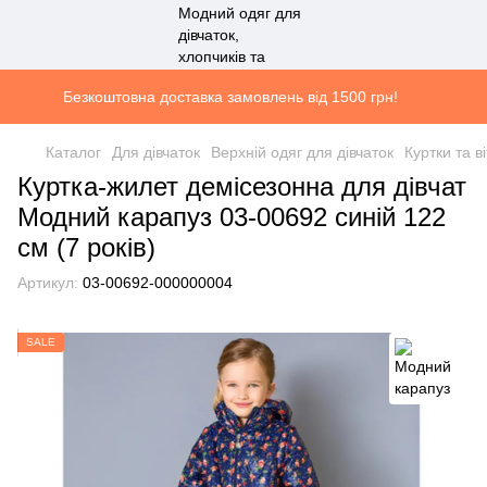
Безкоштовна доставка замовлень від 1500 грн!
Каталог
Для дівчаток
Верхній одяг для дівчаток
Куртки та в
Куртка-жилет демісезонна для дівчат
Модний карапуз 03-00692 синій 122
см (7 років)
Артикул:
03-00692-000000004
SALE