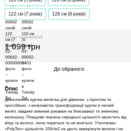
122 см (7 років)
128 см (8 років)
Статус не вибраний
1 099 грн
До обраного
Опис
Демісезонна куртка-жилетка для дівчинки, з принтом та
простібкою, з можливістю трансформації куртки в легкий
жилет, завдяки знімним рукавам на блискавках та знімному
капюшону. Плащова тканина середньої щільності захистить від
вітру та вологи, легко переться та не мнеться. Утеплювач
«PolyTex» щільністю 100г/м2 не дасть замерзнути восени і не