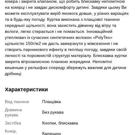
коміра і закрита клапаном, що робить блискавку непомітною
на комірці і не завдає дискомфорту дитині. Завдяки цьому Ви
можете експлуатувати виріб якомога довше, у різних варіаціях
та в будь-яку погоду. Куртка виконана з плащової тканини
середньої щільності, вона захистить дівчинку від вітру та
вологи, легко стирається і не помається. Інноваційний
утеплювач із сучасних синтетичних волокон «PolyTex»
щільністю 150г/м2 не дасть замерзнути у міжсезоння і не
створить парникового ефекту в теплішу погоду, завдяки своїй
легкості та порожнистій структурі матеріалу. Блискавка куртки
закрита вітрозахисною планкою зсередини. Непомітні
кишеньки у рельєфах спереду збережуть важливі для дитини
дрібниці.
Характеристики
Вид тканини
Плащівка
Довжина
Без рукава
рукава
Застібка
Кнопки, блискавка
Комір,
Капюшон