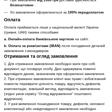
При замовленні
від 1500 грн
доставка здійснюється
безкоштовно
.
Усі замовлення оформлюються за
100% передоплатою
.
Оплата
Оплата приймається лише у національній валюті України
(гривня, UAH) такими способами:
a. Онлайн-оплата банківською карткою
на сайті.
b. Оплата за реквізитами (IBAN)
після погодження деталей
замовлення з менеджером.
Отримання та огляд замовлення
1. Для отримання замовлення необхідно мати при собі
документ, що посвідчує особу. Дані одержувача повинні
відповідати даним, зазначеним при оформленні замовлення.
2. При отриманні замовлення клієнт має право і зобов’язаний
повністю перевірити цілісність товару, відсутність дефектів,
комплектацію, зовнішній вигляд, відповідність замовленню
(згідно умов сервісу “Огляд відправлення” поштового
відділення).
3. У разі виявлення пошкодження товару, дефектів, неповної
комплектації або невідповідності замовлення необхідно