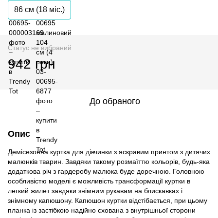
86 см (18 мiс.)
Статус не вибраний
942 грн
До обраного
Опис
Демісезонна куртка для дівчинки з яскравим принтом з дитячих
малюнків тварин. Завдяки такому розмаїттю кольорів, будь-яка
додаткова річ з гардеробу малюка буде доречною. Головною
особливістю моделі є можливість трансформації куртки в
легкий жилет завдяки знімним рукавам на блискавках і
знімному капюшону. Капюшон куртки відстібається, при цьому
планка із застібкою надійно схована з внутрішньої сторони