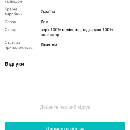
капюшон
Країна
Україна
виробник
Сезон
Демі
Склад
верх 100% полiестер, пiдкладка 100%
полiестер
Статева
Дівчатам
приналежність
Відгуки
Додайте перший відгук
Написати відгук