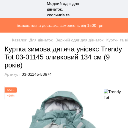
Безкоштовна доставка замовлень від 1500 грн!
Каталог
Для дівчаток
Верхній одяг для дівчаток
Куртки та в
Куртка зимова дитяча унісекс Тrendy
Tot 03-01145 оливковий 134 см (9
років)
Артикул:
03-01145-53674
SALE
−50%