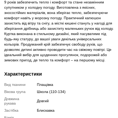
9 років забезпечить тепло і комфорт та стане незамінним
супутником у холодну погоду. Виготовлена з якісних,
зносостійких матеріалів, вона зберігає тепло, забезпечуючи
комфорт навіть у морозну погоду. Практичний капюшон
захистить від вітру та снігу, а місткі кишені стануть у нагоді для
зберігання дрібниць або захиститу маленьких ручок від холоду.
Куртка виконана в стильному дизайні, який пасуватиме під
будь-яку статуру, до вашої уваги декілька універсальних
кольорів. Продуманий крій забезпечує свободу рухів, що
дозволяє дитині активно проводити час на свіжому повітрі. Це
ідеальний вибір для щоденних прогулянок, подорожей або
зимових пригод, де тепло та комфорт – на першому місці.
Характеристики
Вид тканини
Плащівка
Вікова група
Школа (110-134)
Довжина
Довгий
рукава
Застібка
Блискавка
Комір,