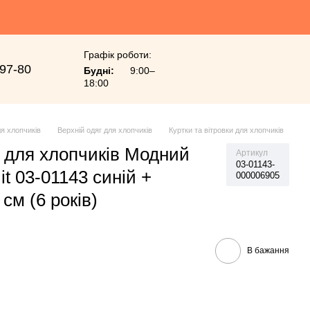
Графік роботи:
-97-80
Будні:
9:00–
18:00
я хлопчиків
Верхній одяг для хлопчиків
Куртки та вітровки для хлопчиків
і для хлопчиків Модний
Артикул
03-01143-
it 03-01143 синій +
000006905
см (6 років)
В бажання