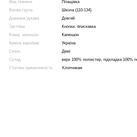
Вид тканини
Плащівка
Вікова група
Школа (110-134)
Довжина рукава
Довгий
Застібка
Кнопки, блискавка
Комір, капюшон
Капюшон
Країна виробник
Україна
Сезон
Демі
Склад
верх 100% поліестер, підкладка 100% п
Статева приналежність
Хлопчикам