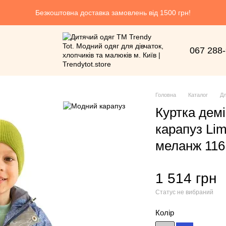
Безкоштовна доставка замовлень від 1500 грн!
067 288
Головна
Каталог
Дл
Куртка дем
карапуз Lim
меланж 116 
1 514 грн
Статус не вибраний
Колір