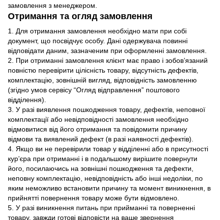
замовлення з менеджером.
Отримання та огляд замовлення
1. Для отримання замовлення необхідно мати при собі
документ, що посвідчує особу. Дані одержувача повинні
відповідати даним, зазначеним при оформленні замовлення.
2. При отриманні замовлення клієнт має право і зобов’язаний
повністю перевірити цілісність товару, відсутність дефектів,
комплектацію, зовнішній вигляд, відповідність замовленню
(згідно умов сервісу “Огляд відправлення” поштового
відділення).
3. У разі виявлення пошкодження товару, дефектів, неповної
комплектації або невідповідності замовлення необхідно
відмовитися від його отримання та повідомити причину
відмови та виявлений дефект (в разі наявності дефектів).
4. Якщо ви не перевірили товар у відділенні або в присутності
кур’єра при отриманні і в подальшому вирішите повернути
його, посилаючись на зовнішні пошкодження та дефекти,
неповну комплектацію, невідповідність або інші недоліки, по
яким неможливо встановити причину та момент виникнення, в
прийнятті повернення товару може бути відмовлено.
5. У разі виникнення питань при прийманні та поверненні
товару, завжди готові відповісти на ваше звернення