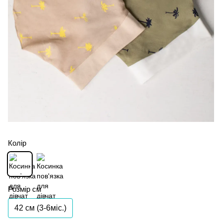
Колір
Розмір см
42 см (3-6міс.)