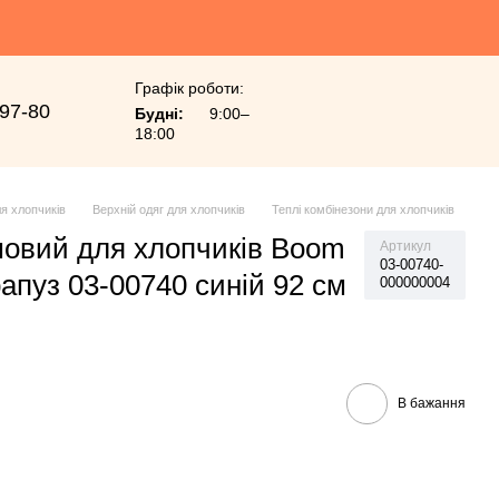
Графік роботи:
-97-80
Будні:
9:00–
18:00
я хлопчиків
Верхній одяг для хлопчиків
Теплі комбінезони для хлопчиків
овий для хлопчиків Boom
Артикул
03-00740-
апуз 03-00740 синій 92 см
000000004
В бажання