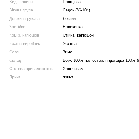
Вид тканини
Плащівка
Вікова група
Садок (86-104)
Довжина рукава
Довгий
Застібка
Блискавка
Комір, капюшон
Стійка, капюшон
Країна виробник
Україна
Сезон
Зима
Склад
Верх 100% поліестер, пiдкладка 100% 
Статева приналежність
Хлопчикам
Принт
принт