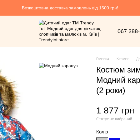
Безкоштовна доставка замовлень від 1500 грн!
067 288
Головна
Каталог
Дл
Костюм зим
Модний кар
(2 роки)
1 877 грн
Статус не вибраний
Колір