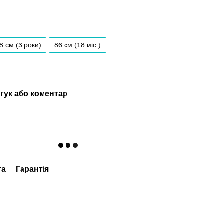
8 см (3 роки)
86 см (18 мiс.)
гук або коментар
та
Гарантія