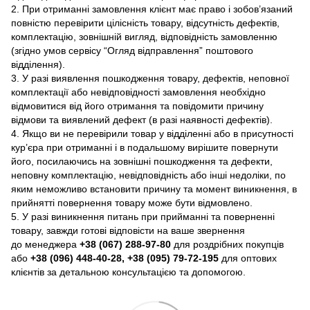
2. При отриманні замовлення клієнт має право і зобов’язаний
повністю перевірити цілісність товару, відсутність дефектів,
комплектацію, зовнішній вигляд, відповідність замовленню
(згідно умов сервісу “Огляд відправлення” поштового
відділення).
3. У разі виявлення пошкодження товару, дефектів, неповної
комплектації або невідповідності замовлення необхідно
відмовитися від його отримання та повідомити причину
відмови та виявлений дефект (в разі наявності дефектів).
4. Якщо ви не перевірили товар у відділенні або в присутності
кур’єра при отриманні і в подальшому вирішите повернути
його, посилаючись на зовнішні пошкодження та дефекти,
неповну комплектацію, невідповідність або інші недоліки, по
яким неможливо встановити причину та момент виникнення, в
прийнятті повернення товару може бути відмовлено.
5. У разі виникнення питань при прийманні та поверненні
товару, завжди готові відповісти на ваше звернення
до менеджера
+38 (067) 288-97-80
для роздрібних покупців
або
+38 (096) 448-40-28, +38 (095) 79-72-195
для оптових
клієнтів за детальною консультацією та допомогою.