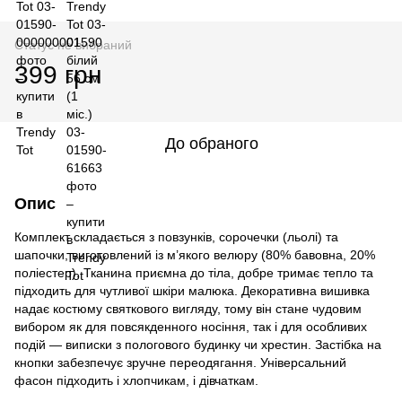
Статус не вибраний
399 грн
До обраного
Опис
Комплект складається з повзунків, сорочечки (льолі) та
шапочки, виготовлений із м’якого велюру (80% бавовна, 20%
поліестер). Тканина приємна до тіла, добре тримає тепло та
підходить для чутливої шкіри малюка. Декоративна вишивка
надає костюму святкового вигляду, тому він стане чудовим
вибором як для повсякденного носіння, так і для особливих
подій — виписки з пологового будинку чи хрестин. Застібка на
кнопки забезпечує зручне переодягання. Універсальний
фасон підходить і хлопчикам, і дівчаткам.