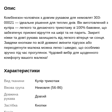
Опис
Комбінезон-чоловічок з довгим рукавом для немовлят 303-
00021 — ідеальне рішення для теплих днів. Він виготовлений з
куліра — легкого та дихаючого трикотажу зі 100% бавовни, що
забезпечує приємні відчуття на шкірі та не парить. Закриті
ніжки та довгі рукава захищають від легкого вітерця чи сонця.
Завдяки кнопкам по всій довжині змінити підгузок або
переодягнути малюка можна легко і швидко, що особливо
зручно під час прогулянок. Чудовий вибір для щоденного
комфорту вашого малюка!
Характеристики
Вид тканини
Кулір трикотаж
Вікова група
Немовля (56-86)
Довжина
Довгий
рукава
Застібка
Кнопки