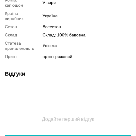
Комір,
V виріз
капюшон
Країна
Україна
виробник
Сезон
Всесезон
Склад
Склад: 100% бавовна
Статева
Унісекс
приналежність
Принт
принт рожевий
Відгуки
Додайте перший відгук