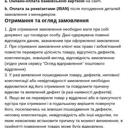
a. Онлайн-оплата банківською карткою
на сайті.
b. Оплата за реквізитами (IBAN)
після погодження деталей
замовлення з менеджером.
Отримання та огляд замовлення
1. Для отримання замовлення необхідно мати при собі
документ, що посвідчує особу. Дані одержувача повинні
відповідати даним, зазначеним при оформленні замовлення.
2. При отриманні замовлення клієнт має право і зобов’язаний
повністю перевірити цілісність товару, відсутність дефектів,
комплектацію, зовнішній вигляд, відповідність замовленню
(згідно умов сервісу “Огляд відправлення” поштового
відділення).
3. У разі виявлення пошкодження товару, дефектів, неповної
комплектації або невідповідності замовлення необхідно
відмовитися від його отримання та повідомити причину
відмови та виявлений дефект (в разі наявності дефектів).
4. Якщо ви не перевірили товар у відділенні або в присутності
кур’єра при отриманні і в подальшому вирішите повернути
його, посилаючись на зовнішні пошкодження та дефекти,
неповну комплектацію, невідповідність або інші недоліки, по
яким неможливо встановити причину та момент виникнення, в
прийнятті повернення товару може бути відмовлено.