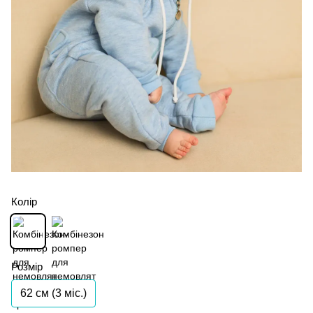
Колір
Розмір
62 см (3 мiс.)