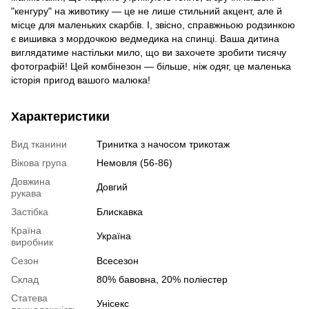
"кенгуру" на животику — це не лише стильний акцент, але й
місце для маленьких скарбів. І, звісно, справжньою родзинкою
є вишивка з мордочкою ведмедика на спинці. Ваша дитина
виглядатиме настільки мило, що ви захочете зробити тисячу
фотографій! Цей комбінезон — більше, ніж одяг, це маленька
історія пригод вашого малюка!
Характеристики
Вид тканини
Тринитка з начосом трикотаж
Вікова група
Немовля (56-86)
Довжина
Довгий
рукава
Застібка
Блискавка
Країна
Україна
виробник
Сезон
Всесезон
Склад
80% бавовна, 20% поліестер
Статева
Унісекс