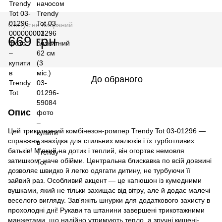
Статус не вибраний
669 грн
До обраного
Опис
Цей трикотажний комбінезон-ромпер Trendy Tot 03-01296 —
справжня знахідка для стильних малюків і їх турботливих
батьків! М'який на дотик і теплий, він огортає немовля
затишком, наче обійми. Центральна блискавка по всій довжині
дозволяє швидко й легко одягати дитину, не турбуючи її
зайвий раз. Особливий акцент — це капюшон із кумедними
вушками, який не тільки захищає від вітру, але й додає малечі
веселого вигляду. Зав'яжіть шнурки для додаткового захисту в
прохолодні дні! Рукави та штанини завершені трикотажними
манжетами, що надійно утримують тепло, а зручні кишені-