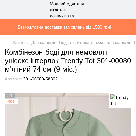
Безкоштовна доставка замовлень від 1500 грн!
Каталог
Для малюків
Боді, пісочники та сукні для малюків
Комбінезон-боді для немовлят
унісекс інтерлок Trendy Tot 301-00080
м'ятний 74 см (9 мiс.)
Артикул:
301-00080-58362
ХІТ
−50%