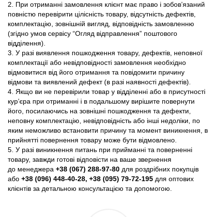
2. При отриманні замовлення клієнт має право і зобов’язаний
повністю перевірити цілісність товару, відсутність дефектів,
комплектацію, зовнішній вигляд, відповідність замовленню
(згідно умов сервісу “Огляд відправлення” поштового
відділення).
3. У разі виявлення пошкодження товару, дефектів, неповної
комплектації або невідповідності замовлення необхідно
відмовитися від його отримання та повідомити причину
відмови та виявлений дефект (в разі наявності дефектів).
4. Якщо ви не перевірили товар у відділенні або в присутності
кур’єра при отриманні і в подальшому вирішите повернути
його, посилаючись на зовнішні пошкодження та дефекти,
неповну комплектацію, невідповідність або інші недоліки, по
яким неможливо встановити причину та момент виникнення, в
прийнятті повернення товару може бути відмовлено.
5. У разі виникнення питань при прийманні та поверненні
товару, завжди готові відповісти на ваше звернення
до менеджера
+38 (067) 288-97-80
для роздрібних покупців
або
+38 (096) 448-40-28, +38 (095) 79-72-195
для оптових
клієнтів за детальною консультацією та допомогою.