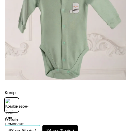
Колір
Розмір
68 см (6 мiс.)
74 см (9 мiс.)