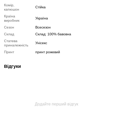
Комір,
Стійка
капюшон
Країна
Україна
виробник
Сезон
Всесезон
Склад
Склад: 100% бавовна
Статева
Унісекс
приналежність
Принт
принт рожевий
Відгуки
Додайте перший відгук