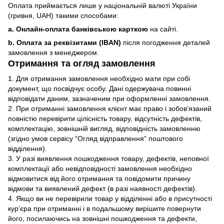
Оплата приймається лише у національній валюті України
(гривня, UAH) такими способами:
a. Онлайн-оплата банківською карткою
на сайті.
b. Оплата за реквізитами (IBAN)
після погодження деталей
замовлення з менеджером.
Отримання та огляд замовлення
1. Для отримання замовлення необхідно мати при собі
документ, що посвідчує особу. Дані одержувача повинні
відповідати даним, зазначеним при оформленні замовлення.
2. При отриманні замовлення клієнт має право і зобов’язаний
повністю перевірити цілісність товару, відсутність дефектів,
комплектацію, зовнішній вигляд, відповідність замовленню
(згідно умов сервісу “Огляд відправлення” поштового
відділення).
3. У разі виявлення пошкодження товару, дефектів, неповної
комплектації або невідповідності замовлення необхідно
відмовитися від його отримання та повідомити причину
відмови та виявлений дефект (в разі наявності дефектів).
4. Якщо ви не перевірили товар у відділенні або в присутності
кур’єра при отриманні і в подальшому вирішите повернути
його, посилаючись на зовнішні пошкодження та дефекти,