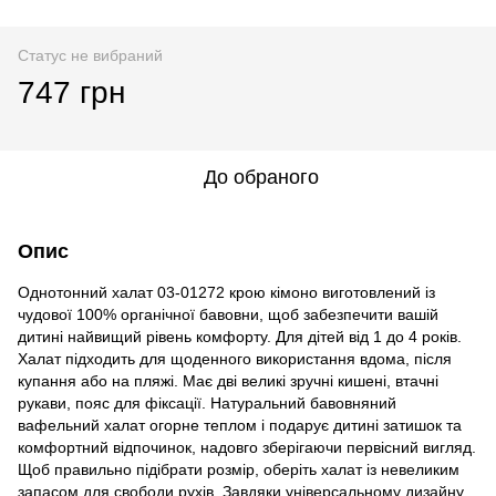
Статус не вибраний
747 грн
До обраного
Опис
Однотонний халат 03-01272 крою кімоно виготовлений із
чудової 100% органічної бавовни, щоб забезпечити вашій
дитині найвищий рівень комфорту. Для дітей від 1 до 4 років.
Халат підходить для щоденного використання вдома, після
купання або на пляжі. Має дві великі зручні кишені, втачні
рукави, пояс для фіксації. Натуральний бавовняний
вафельний халат огорне теплом і подарує дитині затишок та
комфортний відпочинок, надовго зберігаючи первісний вигляд.
Щоб правильно підібрати розмір, оберіть халат із невеликим
запасом для свободи рухів. Завдяки універсальному дизайну,